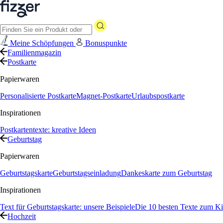
Meine Schöpfungen
Bonuspunkte
Familienmagazin
Postkarte
Papierwaren
Personalisierte Postkarte
Magnet-Postkarte
Urlaubspostkarte
Inspirationen
Postkartentexte: kreative Ideen
Geburtstag
Papierwaren
Geburtstagskarte
Geburtstagseinladung
Dankeskarte zum Geburtstag
Inspirationen
Text für Geburtstagskarte: unsere Beispiele
Die 10 besten Texte zum Ki
Hochzeit