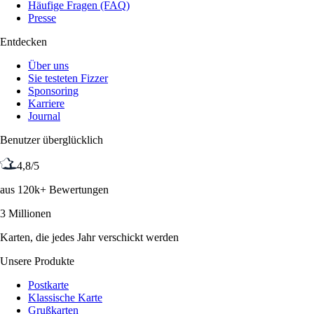
Häufige Fragen (FAQ)
Presse
Entdecken
Über uns
Sie testeten Fizzer
Sponsoring
Karriere
Journal
Benutzer überglücklich
4,8/5
aus 120k+ Bewertungen
3 Millionen
Karten, die jedes Jahr verschickt werden
Unsere Produkte
Postkarte
Klassische Karte
Grußkarten