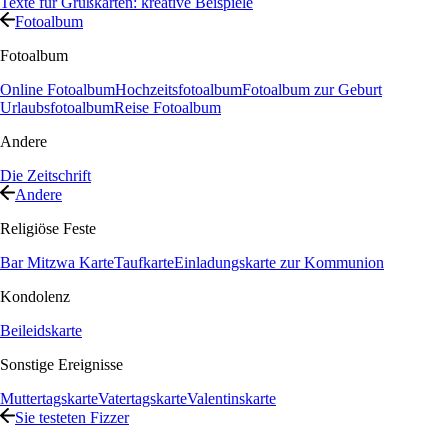
Texte für Grußkarten: kreative Beispiele
Fotoalbum
Fotoalbum
Online Fotoalbum
Hochzeitsfotoalbum
Fotoalbum zur Geburt
Urlaubsfotoalbum
Reise Fotoalbum
Andere
Die Zeitschrift
Andere
Religiöse Feste
Bar Mitzwa Karte
Taufkarte
Einladungskarte zur Kommunion
Kondolenz
Beileidskarte
Sonstige Ereignisse
Muttertagskarte
Vatertagskarte
Valentinskarte
Sie testeten Fizzer