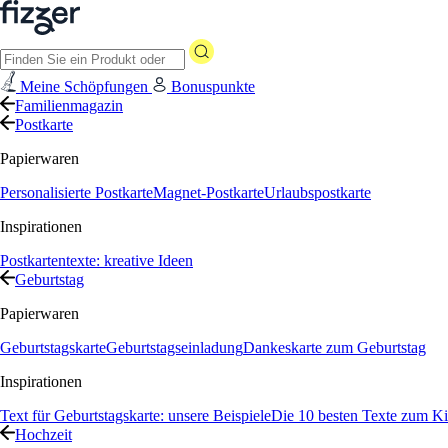
Meine Schöpfungen
Bonuspunkte
Familienmagazin
Postkarte
Papierwaren
Personalisierte Postkarte
Magnet-Postkarte
Urlaubspostkarte
Inspirationen
Postkartentexte: kreative Ideen
Geburtstag
Papierwaren
Geburtstagskarte
Geburtstagseinladung
Dankeskarte zum Geburtstag
Inspirationen
Text für Geburtstagskarte: unsere Beispiele
Die 10 besten Texte zum Ki
Hochzeit