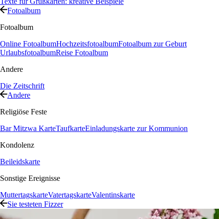
Texte für Grußkarten: kreative Beispiele
Fotoalbum
Fotoalbum
Online Fotoalbum
Hochzeitsfotoalbum
Fotoalbum zur Geburt
Urlaubsfotoalbum
Reise Fotoalbum
Andere
Die Zeitschrift
Andere
Religiöse Feste
Bar Mitzwa Karte
Taufkarte
Einladungskarte zur Kommunion
Kondolenz
Beileidskarte
Sonstige Ereignisse
Muttertagskarte
Vatertagskarte
Valentinskarte
Sie testeten Fizzer