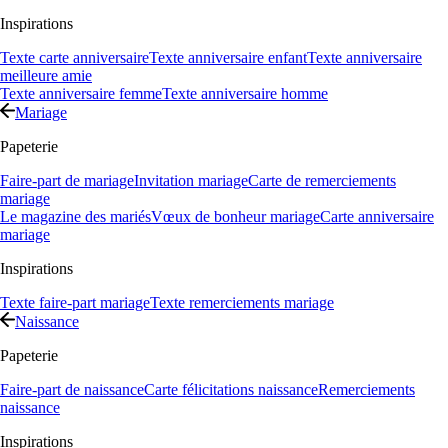
Inspirations
Texte carte anniversaire
Texte anniversaire enfant
Texte anniversaire
meilleure amie
Texte anniversaire femme
Texte anniversaire homme
Mariage
Papeterie
Faire-part de mariage
Invitation mariage
Carte de remerciements
mariage
Le magazine des mariés
Vœux de bonheur mariage
Carte anniversaire
mariage
Inspirations
Texte faire-part mariage
Texte remerciements mariage
Naissance
Papeterie
Faire-part de naissance
Carte félicitations naissance
Remerciements
naissance
Inspirations