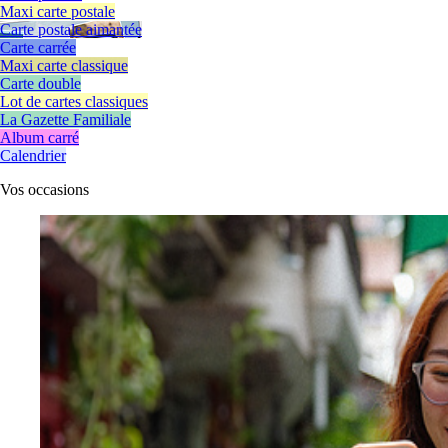
Maxi carte postale
Carte postale aimantée
Carte carrée
Maxi carte classique
Carte double
Lot de cartes classiques
La Gazette Familiale
Album carré
Calendrier
Vos
occasions