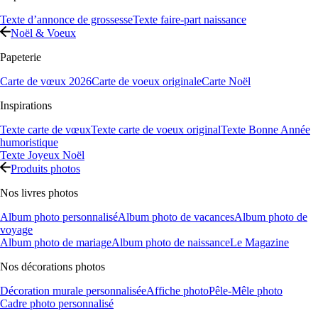
Texte d’annonce de grossesse
Texte faire-part naissance
Noël & Voeux
Papeterie
Carte de vœux 2026
Carte de voeux originale
Carte Noël
Inspirations
Texte carte de vœux
Texte carte de voeux original
Texte Bonne Année
humoristique
Texte Joyeux Noël
Produits photos
Nos livres photos
Album photo personnalisé
Album photo de vacances
Album photo de
voyage
Album photo de mariage
Album photo de naissance
Le Magazine
Nos décorations photos
Décoration murale personnalisée
Affiche photo
Pêle-Mêle photo
Cadre photo personnalisé