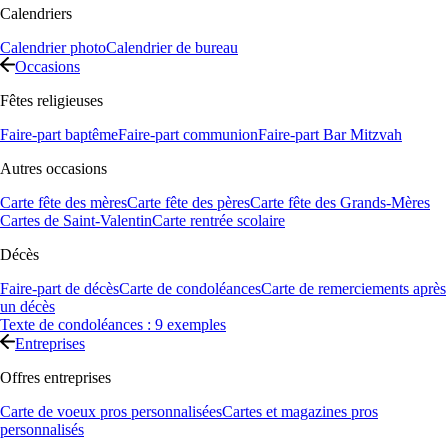
Calendriers
Calendrier photo
Calendrier de bureau
Occasions
Fêtes religieuses
Faire-part baptême
Faire-part communion
Faire-part Bar Mitzvah
Autres occasions
Carte fête des mères
Carte fête des pères
Carte fête des Grands-Mères
Cartes de Saint-Valentin
Carte rentrée scolaire
Décès
Faire-part de décès
Carte de condoléances
Carte de remerciements après
un décès
Texte de condoléances : 9 exemples
Entreprises
Offres entreprises
Carte de voeux pros personnalisées
Cartes et magazines pros
personnalisés