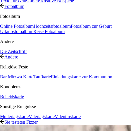
Texte für Grußkarten: kreative Beispiele
Fotoalbum
Fotoalbum
Online Fotoalbum
Hochzeitsfotoalbum
Fotoalbum zur Geburt
Urlaubsfotoalbum
Reise Fotoalbum
Andere
Die Zeitschrift
Andere
Religiöse Feste
Bar Mitzwa Karte
Taufkarte
Einladungskarte zur Kommunion
Kondolenz
Beileidskarte
Sonstige Ereignisse
Muttertagskarte
Vatertagskarte
Valentinskarte
Sie testeten Fizzer