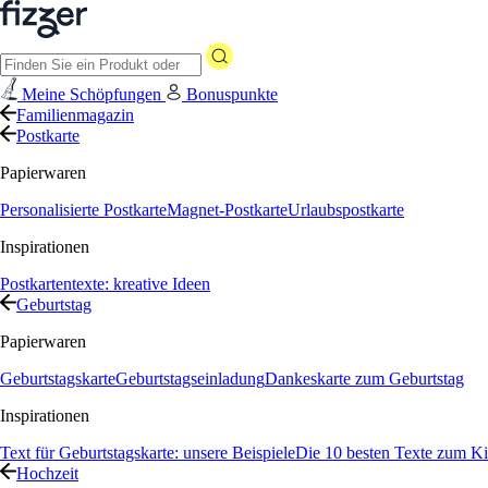
Meine Schöpfungen
Bonuspunkte
Familienmagazin
Postkarte
Papierwaren
Personalisierte Postkarte
Magnet-Postkarte
Urlaubspostkarte
Inspirationen
Postkartentexte: kreative Ideen
Geburtstag
Papierwaren
Geburtstagskarte
Geburtstagseinladung
Dankeskarte zum Geburtstag
Inspirationen
Text für Geburtstagskarte: unsere Beispiele
Die 10 besten Texte zum Ki
Hochzeit