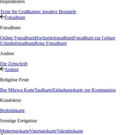
Inspirationen
Texte für Grußkarten: kreative Beispiele
Fotoalbum
Fotoalbum
Online Fotoalbum
Hochzeitsfotoalbum
Fotoalbum zur Geburt
Urlaubsfotoalbum
Reise Fotoalbum
Andere
Die Zeitschrift
Andere
Religiöse Feste
Bar Mitzwa Karte
Taufkarte
Einladungskarte zur Kommunion
Kondolenz
Beileidskarte
Sonstige Ereignisse
Muttertagskarte
Vatertagskarte
Valentinskarte