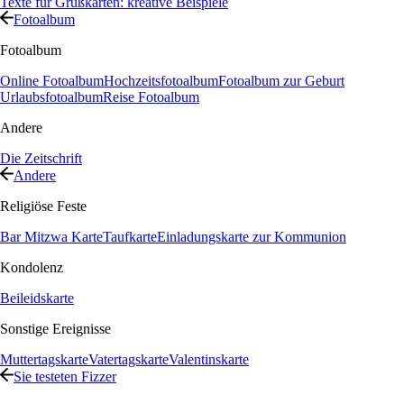
Texte für Grußkarten: kreative Beispiele
Fotoalbum
Fotoalbum
Online Fotoalbum
Hochzeitsfotoalbum
Fotoalbum zur Geburt
Urlaubsfotoalbum
Reise Fotoalbum
Andere
Die Zeitschrift
Andere
Religiöse Feste
Bar Mitzwa Karte
Taufkarte
Einladungskarte zur Kommunion
Kondolenz
Beileidskarte
Sonstige Ereignisse
Muttertagskarte
Vatertagskarte
Valentinskarte
Sie testeten Fizzer