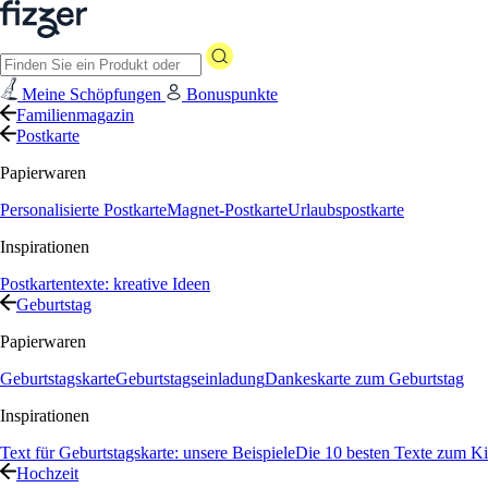
Meine Schöpfungen
Bonuspunkte
Familienmagazin
Postkarte
Papierwaren
Personalisierte Postkarte
Magnet-Postkarte
Urlaubspostkarte
Inspirationen
Postkartentexte: kreative Ideen
Geburtstag
Papierwaren
Geburtstagskarte
Geburtstagseinladung
Dankeskarte zum Geburtstag
Inspirationen
Text für Geburtstagskarte: unsere Beispiele
Die 10 besten Texte zum Ki
Hochzeit