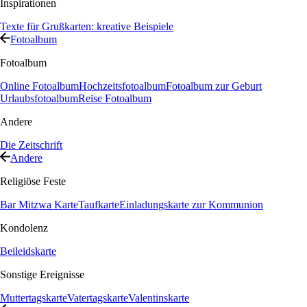
Inspirationen
Texte für Grußkarten: kreative Beispiele
Fotoalbum
Fotoalbum
Online Fotoalbum
Hochzeitsfotoalbum
Fotoalbum zur Geburt
Urlaubsfotoalbum
Reise Fotoalbum
Andere
Die Zeitschrift
Andere
Religiöse Feste
Bar Mitzwa Karte
Taufkarte
Einladungskarte zur Kommunion
Kondolenz
Beileidskarte
Sonstige Ereignisse
Muttertagskarte
Vatertagskarte
Valentinskarte