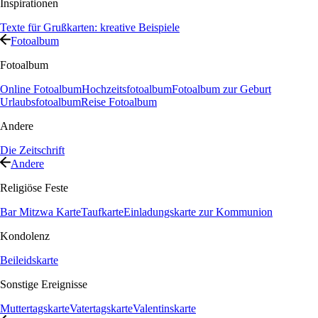
Inspirationen
Texte für Grußkarten: kreative Beispiele
Fotoalbum
Fotoalbum
Online Fotoalbum
Hochzeitsfotoalbum
Fotoalbum zur Geburt
Urlaubsfotoalbum
Reise Fotoalbum
Andere
Die Zeitschrift
Andere
Religiöse Feste
Bar Mitzwa Karte
Taufkarte
Einladungskarte zur Kommunion
Kondolenz
Beileidskarte
Sonstige Ereignisse
Muttertagskarte
Vatertagskarte
Valentinskarte