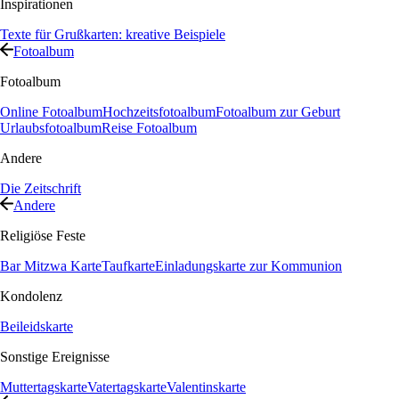
Inspirationen
Texte für Grußkarten: kreative Beispiele
Fotoalbum
Fotoalbum
Online Fotoalbum
Hochzeitsfotoalbum
Fotoalbum zur Geburt
Urlaubsfotoalbum
Reise Fotoalbum
Andere
Die Zeitschrift
Andere
Religiöse Feste
Bar Mitzwa Karte
Taufkarte
Einladungskarte zur Kommunion
Kondolenz
Beileidskarte
Sonstige Ereignisse
Muttertagskarte
Vatertagskarte
Valentinskarte