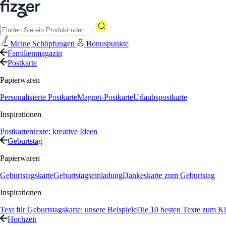
Meine Schöpfungen
Bonuspunkte
Familienmagazin
Postkarte
Papierwaren
Personalisierte Postkarte
Magnet-Postkarte
Urlaubspostkarte
Inspirationen
Postkartentexte: kreative Ideen
Geburtstag
Papierwaren
Geburtstagskarte
Geburtstagseinladung
Dankeskarte zum Geburtstag
Inspirationen
Text für Geburtstagskarte: unsere Beispiele
Die 10 besten Texte zum Ki
Hochzeit