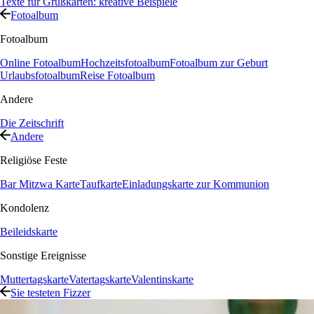
Texte für Grußkarten: kreative Beispiele
Fotoalbum
Fotoalbum
Online Fotoalbum
Hochzeitsfotoalbum
Fotoalbum zur Geburt
Urlaubsfotoalbum
Reise Fotoalbum
Andere
Die Zeitschrift
Andere
Religiöse Feste
Bar Mitzwa Karte
Taufkarte
Einladungskarte zur Kommunion
Kondolenz
Beileidskarte
Sonstige Ereignisse
Muttertagskarte
Vatertagskarte
Valentinskarte
Sie testeten Fizzer