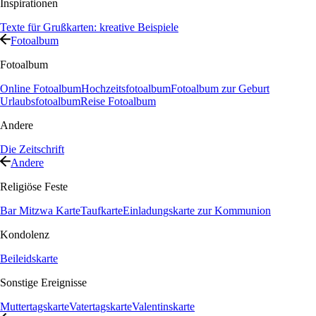
Inspirationen
Texte für Grußkarten: kreative Beispiele
Fotoalbum
Fotoalbum
Online Fotoalbum
Hochzeitsfotoalbum
Fotoalbum zur Geburt
Urlaubsfotoalbum
Reise Fotoalbum
Andere
Die Zeitschrift
Andere
Religiöse Feste
Bar Mitzwa Karte
Taufkarte
Einladungskarte zur Kommunion
Kondolenz
Beileidskarte
Sonstige Ereignisse
Muttertagskarte
Vatertagskarte
Valentinskarte