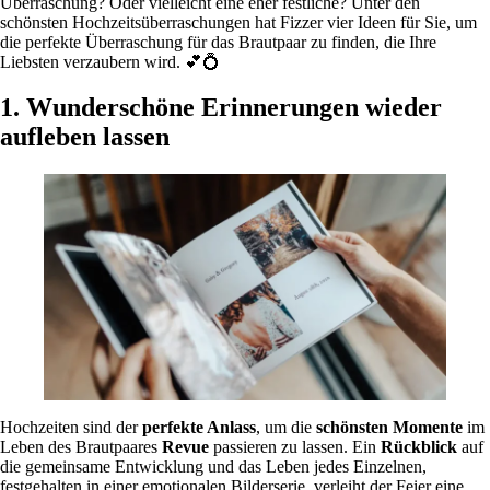
Überraschung? Oder vielleicht eine eher festliche? Unter den
schönsten Hochzeitsüberraschungen hat Fizzer vier Ideen für Sie, um
die perfekte Überraschung für das Brautpaar zu finden, die Ihre
Liebsten verzaubern wird. 💕💍
1.
Wunderschöne Erinnerungen wieder
aufleben lassen
Hochzeiten sind der
perfekte Anlass
, um die
schönsten Momente
im
Leben des Brautpaares
Revue
passieren zu lassen. Ein
Rückblick
auf
die gemeinsame Entwicklung und das Leben jedes Einzelnen,
festgehalten in einer emotionalen Bilderserie, verleiht der Feier eine