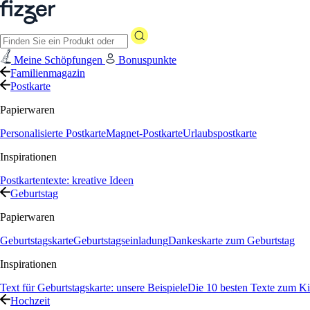
Meine Schöpfungen
Bonuspunkte
Familienmagazin
Postkarte
Papierwaren
Personalisierte Postkarte
Magnet-Postkarte
Urlaubspostkarte
Inspirationen
Postkartentexte: kreative Ideen
Geburtstag
Papierwaren
Geburtstagskarte
Geburtstagseinladung
Dankeskarte zum Geburtstag
Inspirationen
Text für Geburtstagskarte: unsere Beispiele
Die 10 besten Texte zum Ki
Hochzeit