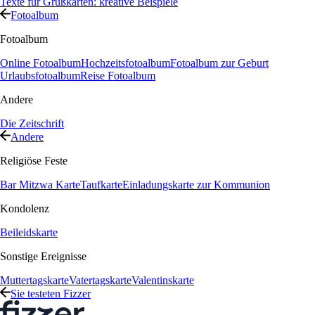
Texte für Grußkarten: kreative Beispiele
Fotoalbum
Fotoalbum
Online Fotoalbum
Hochzeitsfotoalbum
Fotoalbum zur Geburt
Urlaubsfotoalbum
Reise Fotoalbum
Andere
Die Zeitschrift
Andere
Religiöse Feste
Bar Mitzwa Karte
Taufkarte
Einladungskarte zur Kommunion
Kondolenz
Beileidskarte
Sonstige Ereignisse
Muttertagskarte
Vatertagskarte
Valentinskarte
Sie testeten Fizzer