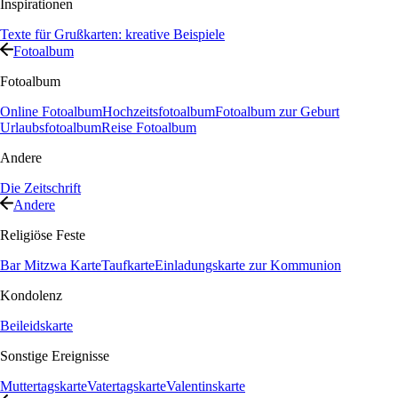
Inspirationen
Texte für Grußkarten: kreative Beispiele
Fotoalbum
Fotoalbum
Online Fotoalbum
Hochzeitsfotoalbum
Fotoalbum zur Geburt
Urlaubsfotoalbum
Reise Fotoalbum
Andere
Die Zeitschrift
Andere
Religiöse Feste
Bar Mitzwa Karte
Taufkarte
Einladungskarte zur Kommunion
Kondolenz
Beileidskarte
Sonstige Ereignisse
Muttertagskarte
Vatertagskarte
Valentinskarte