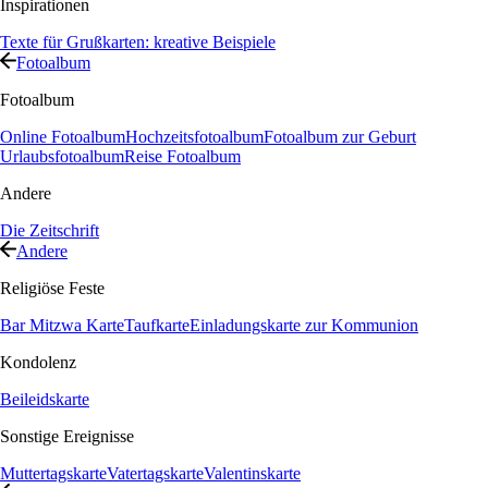
Inspirationen
Texte für Grußkarten: kreative Beispiele
Fotoalbum
Fotoalbum
Online Fotoalbum
Hochzeitsfotoalbum
Fotoalbum zur Geburt
Urlaubsfotoalbum
Reise Fotoalbum
Andere
Die Zeitschrift
Andere
Religiöse Feste
Bar Mitzwa Karte
Taufkarte
Einladungskarte zur Kommunion
Kondolenz
Beileidskarte
Sonstige Ereignisse
Muttertagskarte
Vatertagskarte
Valentinskarte