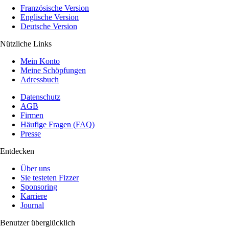
Französische Version
Englische Version
Deutsche Version
Nützliche Links
Mein Konto
Meine Schöpfungen
Adressbuch
Datenschutz
AGB
Firmen
Häufige Fragen (FAQ)
Presse
Entdecken
Über uns
Sie testeten Fizzer
Sponsoring
Karriere
Journal
Benutzer überglücklich