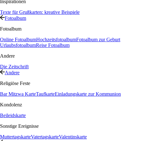
Inspirationen
Texte für Grußkarten: kreative Beispiele
Fotoalbum
Fotoalbum
Online Fotoalbum
Hochzeitsfotoalbum
Fotoalbum zur Geburt
Urlaubsfotoalbum
Reise Fotoalbum
Andere
Die Zeitschrift
Andere
Religiöse Feste
Bar Mitzwa Karte
Taufkarte
Einladungskarte zur Kommunion
Kondolenz
Beileidskarte
Sonstige Ereignisse
Muttertagskarte
Vatertagskarte
Valentinskarte