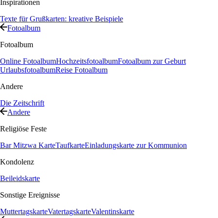
Inspirationen
Texte für Grußkarten: kreative Beispiele
Fotoalbum
Fotoalbum
Online Fotoalbum
Hochzeitsfotoalbum
Fotoalbum zur Geburt
Urlaubsfotoalbum
Reise Fotoalbum
Andere
Die Zeitschrift
Andere
Religiöse Feste
Bar Mitzwa Karte
Taufkarte
Einladungskarte zur Kommunion
Kondolenz
Beileidskarte
Sonstige Ereignisse
Muttertagskarte
Vatertagskarte
Valentinskarte