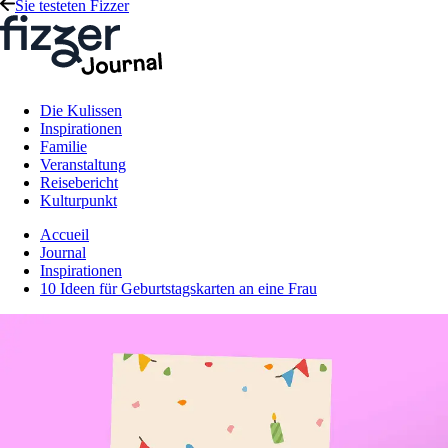
Sie testeten Fizzer
Die Kulissen
Inspirationen
Familie
Veranstaltung
Reisebericht
Kulturpunkt
Accueil
Journal
Inspirationen
10 Ideen für Geburtstagskarten an eine Frau