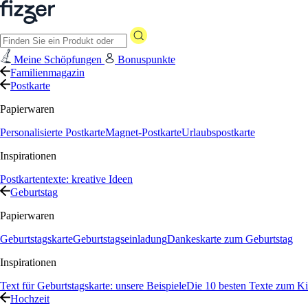
Meine Schöpfungen
Bonuspunkte
Familienmagazin
Postkarte
Papierwaren
Personalisierte Postkarte
Magnet-Postkarte
Urlaubspostkarte
Inspirationen
Postkartentexte: kreative Ideen
Geburtstag
Papierwaren
Geburtstagskarte
Geburtstagseinladung
Dankeskarte zum Geburtstag
Inspirationen
Text für Geburtstagskarte: unsere Beispiele
Die 10 besten Texte zum Ki
Hochzeit