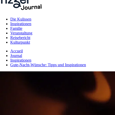
Die Kulissen
Inspirationen
Familie
Veranstaltung
Reisebericht
Kulturpunkt
Accueil
Journal
Inspirationen
Gute-Nacht-Wünsche: Tipps und Inspirationen