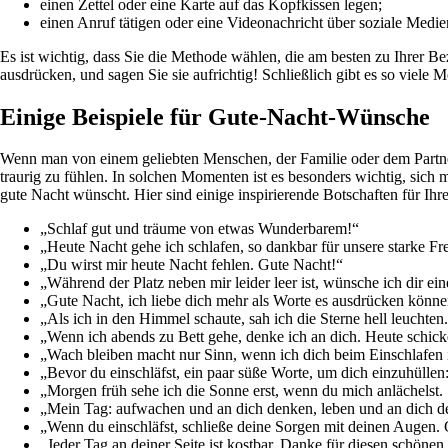
einen Zettel oder eine Karte auf das Kopfkissen legen;
einen Anruf tätigen oder eine Videonachricht über soziale Medi
Es ist wichtig, dass Sie die Methode wählen, die am besten zu Ihrer Be
ausdrücken, und sagen Sie sie aufrichtig! Schließlich gibt es so viel
Einige Beispiele für Gute-Nacht-Wünsche
Wenn man von einem geliebten Menschen, der Familie oder dem Partner 
traurig zu fühlen. In solchen Momenten ist es besonders wichtig, sich
gute Nacht wünscht. Hier sind einige inspirierende Botschaften für Ih
„Schlaf gut und träume von etwas Wunderbarem!“
„Heute Nacht gehe ich schlafen, so dankbar für unsere starke Fr
„Du wirst mir heute Nacht fehlen. Gute Nacht!“
„Während der Platz neben mir leider leer ist, wünsche ich dir ei
„Gute Nacht, ich liebe dich mehr als Worte es ausdrücken könne
„Als ich in den Himmel schaute, sah ich die Sterne hell leuchten. 
„Wenn ich abends zu Bett gehe, denke ich an dich. Heute schicke
„Wach bleiben macht nur Sinn, wenn ich dich beim Einschlafen
„Bevor du einschläfst, ein paar süße Worte, um dich einzuhüllen:
„Morgen früh sehe ich die Sonne erst, wenn du mich anlächelst.
„Mein Tag: aufwachen und an dich denken, leben und an dich de
„Wenn du einschläfst, schließe deine Sorgen mit deinen Augen. 
„Jeder Tag an deiner Seite ist kostbar. Danke für diesen schönen