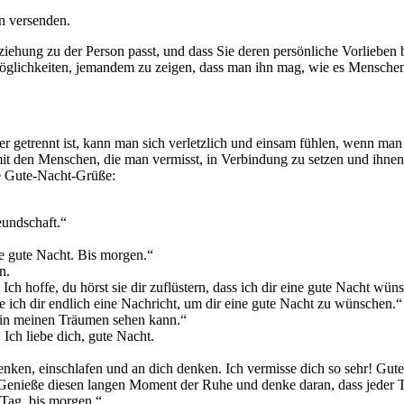
en versenden.
ziehung zu der Person passt, und dass Sie deren persönliche Vorlieben 
e Möglichkeiten, jemandem zu zeigen, dass man ihn mag, wie es Menschen
getrennt ist, kann man sich verletzlich und einsam fühlen, wenn man a
 mit den Menschen, die man vermisst, in Verbindung zu setzen und ihnen
re Gute-Nacht-Grüße:
eundschaft.“
ne gute Nacht. Bis morgen.“
n.
Ich hoffe, du hörst sie dir zuflüstern, dass ich dir eine gute Nacht wün
 ich dir endlich eine Nachricht, um dir eine gute Nacht zu wünschen.“
 in meinen Träumen sehen kann.“
 Ich liebe dich, gute Nacht.
nken, einschlafen und an dich denken. Ich vermisse dich so sehr! Gut
Genieße diesen langen Moment der Ruhe und denke daran, dass jeder Ta
 Tag, bis morgen.“