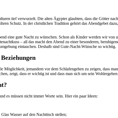
turen tief verwurzelt. Die alten Ägypter glaubten, dass die Götter nac
ihren Schutz. In der christlichen Tradition gehört das Abendgebet da
nd eine gute Nacht zu wünschen. Schon als Kinder werden wir von uns
 Gutenachtkuss – all das macht den Abend zu einer besonderen, beruhig
lafumgebung eintauchen. Deshalb sind Gute-Nacht-Wünsche so wichtig.
 Beziehungen
le Möglichkeit, jemandem vor dem Schlafengehen zu zeigen, dass man 
en, zeigt, dass er wichtig ist und dass man sich um sein Wohlergehen 
ht?
nd es müssen nicht immer Worte sein. Hier ein paar Ideen:
 Glas Wasser auf den Nachttisch stellen;