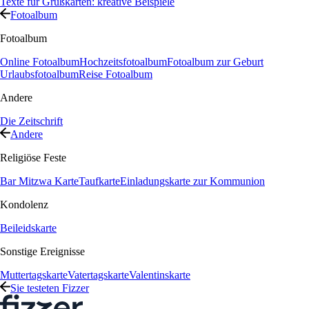
Texte für Grußkarten: kreative Beispiele
Fotoalbum
Fotoalbum
Online Fotoalbum
Hochzeitsfotoalbum
Fotoalbum zur Geburt
Urlaubsfotoalbum
Reise Fotoalbum
Andere
Die Zeitschrift
Andere
Religiöse Feste
Bar Mitzwa Karte
Taufkarte
Einladungskarte zur Kommunion
Kondolenz
Beileidskarte
Sonstige Ereignisse
Muttertagskarte
Vatertagskarte
Valentinskarte
Sie testeten Fizzer