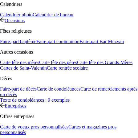
Calendriers
Calendrier photo
Calendrier de bureau
Occasions
Fêtes religieuses
Faire-part baptême
Faire-part communion
Faire-part Bar Mitzvah
Autres occasions
Carte fête des mères
Carte fête des pères
Carte fête des Grands-Mères
Cartes de Saint-Valentin
Carte rentrée scolaire
Décès
Faire-part de décès
Carte de condoléances
Carte de remerciements après
un décès
Texte de condoléances : 9 exemples
Entreprises
Offres entreprises
Carte de voeux pros personnalisées
Cartes et magazines pros
personnalisés