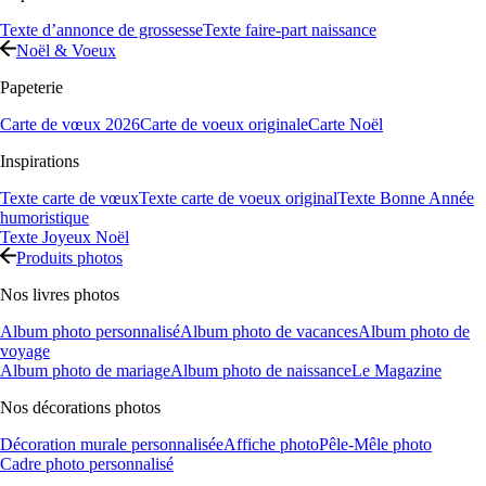
Texte d’annonce de grossesse
Texte faire-part naissance
Noël & Voeux
Papeterie
Carte de vœux 2026
Carte de voeux originale
Carte Noël
Inspirations
Texte carte de vœux
Texte carte de voeux original
Texte Bonne Année
humoristique
Texte Joyeux Noël
Produits photos
Nos livres photos
Album photo personnalisé
Album photo de vacances
Album photo de
voyage
Album photo de mariage
Album photo de naissance
Le Magazine
Nos décorations photos
Décoration murale personnalisée
Affiche photo
Pêle-Mêle photo
Cadre photo personnalisé