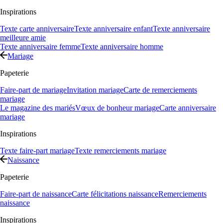
Inspirations
Texte carte anniversaire
Texte anniversaire enfant
Texte anniversaire
meilleure amie
Texte anniversaire femme
Texte anniversaire homme
Mariage
Papeterie
Faire-part de mariage
Invitation mariage
Carte de remerciements
mariage
Le magazine des mariés
Vœux de bonheur mariage
Carte anniversaire
mariage
Inspirations
Texte faire-part mariage
Texte remerciements mariage
Naissance
Papeterie
Faire-part de naissance
Carte félicitations naissance
Remerciements
naissance
Inspirations