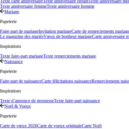
Texte carte anniversaire
Texte anniversaire enfant
Texte anniversaire mei
Texte anniversaire femme
Texte anniversaire homme
Mariage
Papeterie
Faire-part de mariage
Invitation mariage
Carte de remerciements mariag
Le magazine des mariés
Vœux de bonheur mariage
Carte anniversaire 
Inspirations
Texte faire-part mariage
Texte remerciements mariage
Naissance
Papeterie
Faire-part de naissance
Carte félicitations naissance
Remerciements nais
Inspirations
Texte d’annonce de grossesse
Texte faire-part naissance
Noël & Voeux
Papeterie
Carte de vœux 2026
Carte de voeux originale
Carte Noël