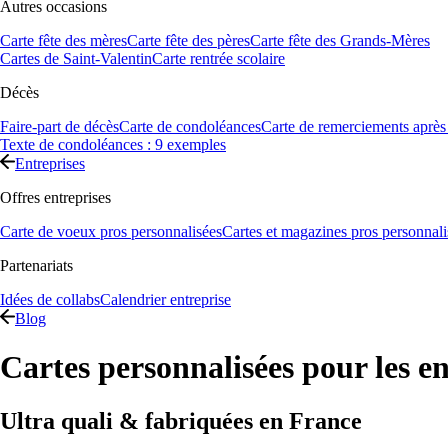
Autres occasions
Carte fête des mères
Carte fête des pères
Carte fête des Grands-Mères
Cartes de Saint-Valentin
Carte rentrée scolaire
Décès
Faire-part de décès
Carte de condoléances
Carte de remerciements après
Texte de condoléances : 9 exemples
Entreprises
Offres entreprises
Carte de voeux pros personnalisées
Cartes et magazines pros personnali
Partenariats
Idées de collabs
Calendrier entreprise
Blog
Cartes personnalisées pour les en
Ultra quali & fabriquées en France