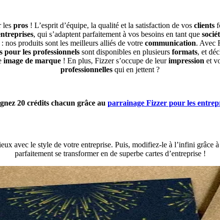
r les
pros
!
L’esprit d’équipe, la qualité et la satisfaction de vos
clients
f
entreprises
, qui s’adaptent parfaitement à vos besoins en tant que
socié
 : nos
produits
sont
les meilleurs alliés
de votre
communication
. Avec F
s pour les
professionnels
sont disponibles en plusieurs
formats
, et dé
re
image de marque
! En plus, Fizzer s’occupe de leur
impression
et vo
professionnelles
qui en jettent ?
gnez 20 crédits chacun grâce au
parrainage Fizzer pour les entrep
ux avec le style de votre entreprise. Puis, modifiez-le à l’infini grâce à
parfaitement se transformer en de superbe cartes d’entreprise !