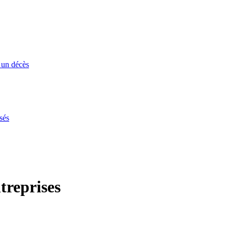
 un décès
sés
treprises