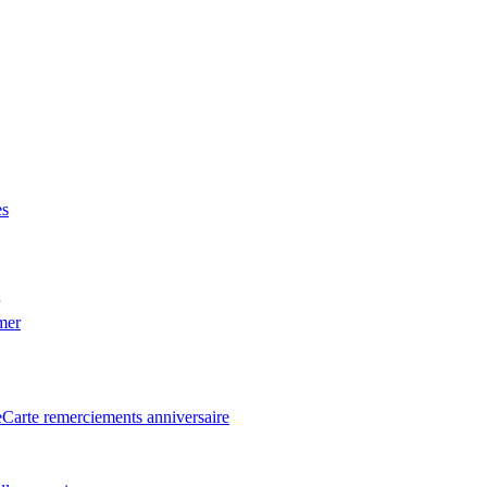
es
 mer
e
Carte remerciements anniversaire