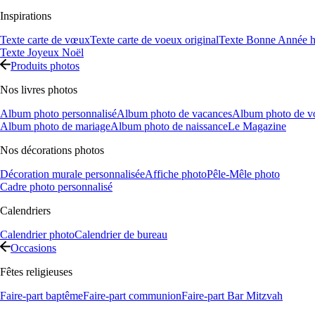
Inspirations
Texte carte de vœux
Texte carte de voeux original
Texte Bonne Année h
Texte Joyeux Noël
Produits photos
Nos livres photos
Album photo personnalisé
Album photo de vacances
Album photo de v
Album photo de mariage
Album photo de naissance
Le Magazine
Nos décorations photos
Décoration murale personnalisée
Affiche photo
Pêle-Mêle photo
Cadre photo personnalisé
Calendriers
Calendrier photo
Calendrier de bureau
Occasions
Fêtes religieuses
Faire-part baptême
Faire-part communion
Faire-part Bar Mitzvah