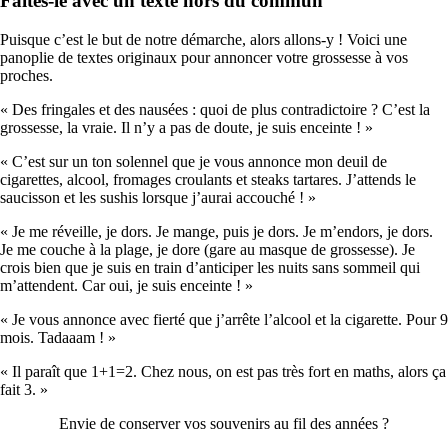
Faites-le avec un texte hors du commun
Puisque c’est le but de notre démarche, alors allons-y ! Voici une
panoplie de textes originaux pour annoncer votre grossesse à vos
proches.
« Des fringales et des nausées : quoi de plus contradictoire ? C’est la
grossesse, la vraie. Il n’y a pas de doute, je suis enceinte ! »
« C’est sur un ton solennel que je vous annonce mon deuil de
cigarettes, alcool, fromages croulants et steaks tartares. J’attends le
saucisson et les sushis lorsque j’aurai accouché ! »
« Je me réveille, je dors. Je mange, puis je dors. Je m’endors, je dors.
Je me couche à la plage, je dore (gare au masque de grossesse). Je
crois bien que je suis en train d’anticiper les nuits sans sommeil qui
m’attendent. Car oui, je suis enceinte ! »
« Je vous annonce avec fierté que j’arrête l’alcool et la cigarette. Pour 9
mois. Tadaaam ! »
« Il paraît que 1+1=2. Chez nous, on est pas très fort en maths, alors ça
fait 3. »
Envie de conserver vos souvenirs au fil des années ?