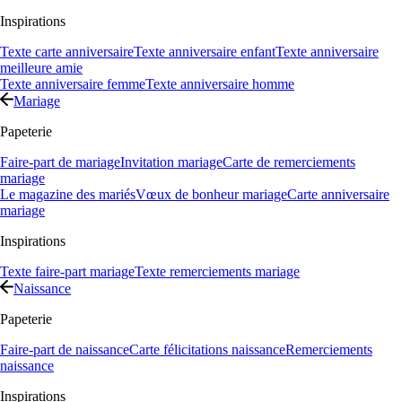
Inspirations
Texte carte anniversaire
Texte anniversaire enfant
Texte anniversaire
meilleure amie
Texte anniversaire femme
Texte anniversaire homme
Mariage
Papeterie
Faire-part de mariage
Invitation mariage
Carte de remerciements
mariage
Le magazine des mariés
Vœux de bonheur mariage
Carte anniversaire
mariage
Inspirations
Texte faire-part mariage
Texte remerciements mariage
Naissance
Papeterie
Faire-part de naissance
Carte félicitations naissance
Remerciements
naissance
Inspirations