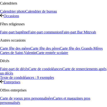
Calendriers
Calendrier photo
Calendrier de bureau
Occasions
Fêtes religieuses
Faire-part baptême
Faire-part communion
Faire-part Bar Mitzvah
Autres occasions
Carte fête des mères
Carte fête des pères
Carte fête des Grands-Mères
Cartes de Saint-Valentin
Carte rentrée scolaire
Décès
Faire-part de décès
Carte de condoléances
Carte de remerciements après
un décès
Texte de condoléances : 9 exemples
Entreprises
Offres entreprises
Carte de voeux pros personnalisées
Cartes et magazines pros
personnalisés