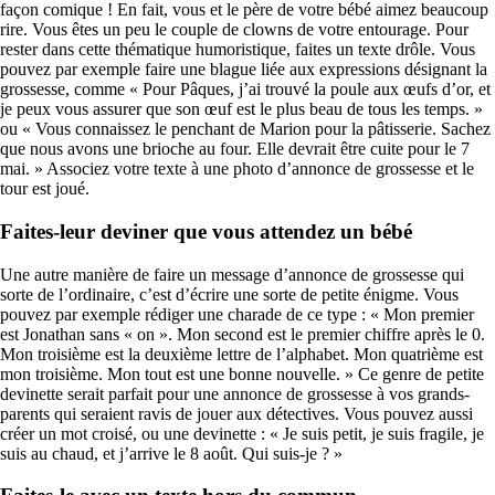
façon comique ! En fait, vous et le père de votre bébé aimez beaucoup
rire. Vous êtes un peu le couple de clowns de votre entourage. Pour
rester dans cette thématique humoristique, faites un texte drôle. Vous
pouvez par exemple faire une blague liée aux expressions désignant la
grossesse, comme « Pour Pâques, j’ai trouvé la poule aux œufs d’or, et
je peux vous assurer que son œuf est le plus beau de tous les temps. »
ou « Vous connaissez le penchant de Marion pour la pâtisserie. Sachez
que nous avons une brioche au four. Elle devrait être cuite pour le 7
mai. » Associez votre texte à une photo d’annonce de grossesse et le
tour est joué.
Faites-leur deviner que vous attendez un bébé
Une autre manière de faire un message d’annonce de grossesse qui
sorte de l’ordinaire, c’est d’écrire une sorte de petite énigme. Vous
pouvez par exemple rédiger une charade de ce type : « Mon premier
est Jonathan sans « on ». Mon second est le premier chiffre après le 0.
Mon troisième est la deuxième lettre de l’alphabet. Mon quatrième est
mon troisième. Mon tout est une bonne nouvelle. » Ce genre de petite
devinette serait parfait pour une annonce de grossesse à vos grands-
parents qui seraient ravis de jouer aux détectives. Vous pouvez aussi
créer un mot croisé, ou une devinette : « Je suis petit, je suis fragile, je
suis au chaud, et j’arrive le 8 août. Qui suis-je ? »