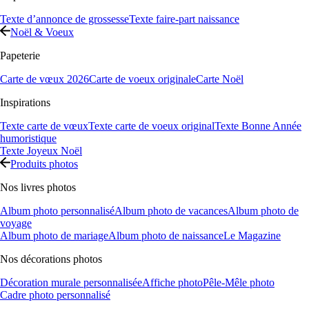
Texte d’annonce de grossesse
Texte faire-part naissance
Noël & Voeux
Papeterie
Carte de vœux 2026
Carte de voeux originale
Carte Noël
Inspirations
Texte carte de vœux
Texte carte de voeux original
Texte Bonne Année
humoristique
Texte Joyeux Noël
Produits photos
Nos livres photos
Album photo personnalisé
Album photo de vacances
Album photo de
voyage
Album photo de mariage
Album photo de naissance
Le Magazine
Nos décorations photos
Décoration murale personnalisée
Affiche photo
Pêle-Mêle photo
Cadre photo personnalisé