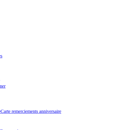
es
 mer
e
Carte remerciements anniversaire