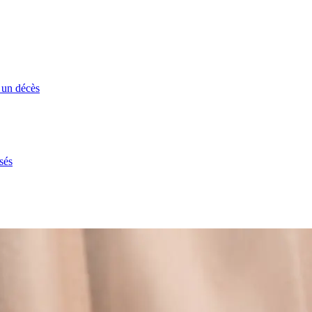
 un décès
sés