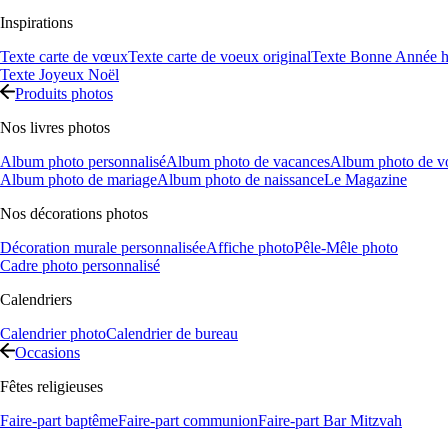
Inspirations
Texte carte de vœux
Texte carte de voeux original
Texte Bonne Année h
Texte Joyeux Noël
Produits photos
Nos livres photos
Album photo personnalisé
Album photo de vacances
Album photo de v
Album photo de mariage
Album photo de naissance
Le Magazine
Nos décorations photos
Décoration murale personnalisée
Affiche photo
Pêle-Mêle photo
Cadre photo personnalisé
Calendriers
Calendrier photo
Calendrier de bureau
Occasions
Fêtes religieuses
Faire-part baptême
Faire-part communion
Faire-part Bar Mitzvah