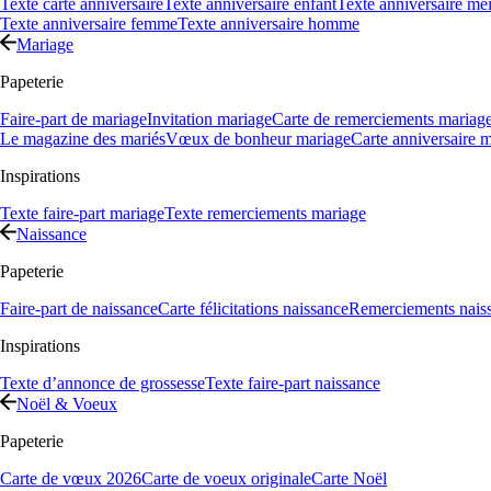
Texte carte anniversaire
Texte anniversaire enfant
Texte anniversaire mei
Texte anniversaire femme
Texte anniversaire homme
Mariage
Papeterie
Faire-part de mariage
Invitation mariage
Carte de remerciements mariag
Le magazine des mariés
Vœux de bonheur mariage
Carte anniversaire 
Inspirations
Texte faire-part mariage
Texte remerciements mariage
Naissance
Papeterie
Faire-part de naissance
Carte félicitations naissance
Remerciements nais
Inspirations
Texte d’annonce de grossesse
Texte faire-part naissance
Noël & Voeux
Papeterie
Carte de vœux 2026
Carte de voeux originale
Carte Noël