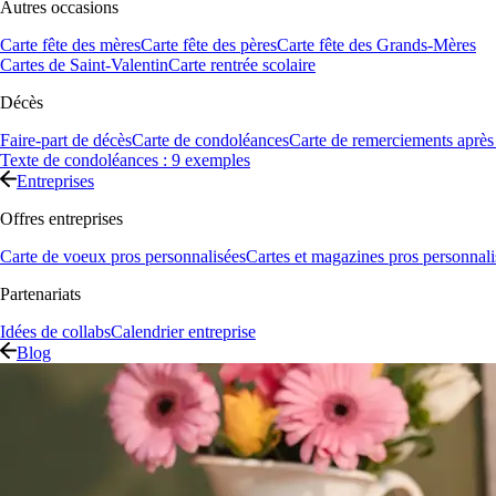
Autres occasions
Carte fête des mères
Carte fête des pères
Carte fête des Grands-Mères
Cartes de Saint-Valentin
Carte rentrée scolaire
Décès
Faire-part de décès
Carte de condoléances
Carte de remerciements après
Texte de condoléances : 9 exemples
Entreprises
Offres entreprises
Carte de voeux pros personnalisées
Cartes et magazines pros personnali
Partenariats
Idées de collabs
Calendrier entreprise
Blog