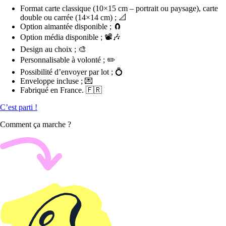
Format carte classique (10×15 cm – portrait ou paysage), carte
double ou carrée (14×14 cm) ; 📐
Option aimantée disponible ; 🧲
Option média disponible ; 📽️🎶
Design au choix ; 🎨
Personnalisable à volonté ; ✏️
Possibilité d’envoyer par lot ; 💍
Enveloppe incluse ; 💌
Fabriqué en France. 🇫🇷
C’est parti !
Comment ça marche ?