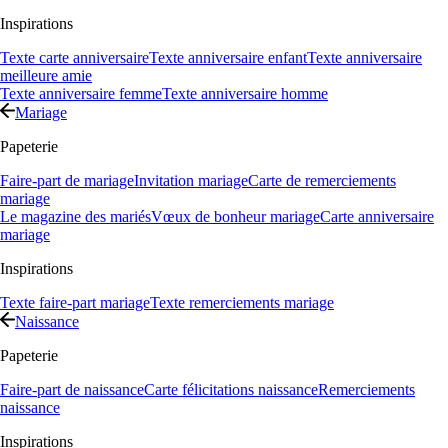
Inspirations
Texte carte anniversaire
Texte anniversaire enfant
Texte anniversaire
meilleure amie
Texte anniversaire femme
Texte anniversaire homme
Mariage
Papeterie
Faire-part de mariage
Invitation mariage
Carte de remerciements
mariage
Le magazine des mariés
Vœux de bonheur mariage
Carte anniversaire
mariage
Inspirations
Texte faire-part mariage
Texte remerciements mariage
Naissance
Papeterie
Faire-part de naissance
Carte félicitations naissance
Remerciements
naissance
Inspirations