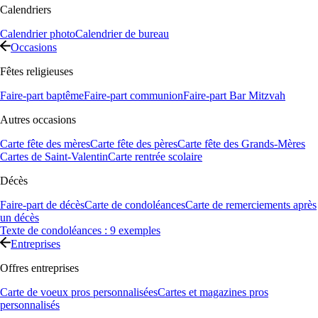
Calendriers
Calendrier photo
Calendrier de bureau
Occasions
Fêtes religieuses
Faire-part baptême
Faire-part communion
Faire-part Bar Mitzvah
Autres occasions
Carte fête des mères
Carte fête des pères
Carte fête des Grands-Mères
Cartes de Saint-Valentin
Carte rentrée scolaire
Décès
Faire-part de décès
Carte de condoléances
Carte de remerciements après
un décès
Texte de condoléances : 9 exemples
Entreprises
Offres entreprises
Carte de voeux pros personnalisées
Cartes et magazines pros
personnalisés