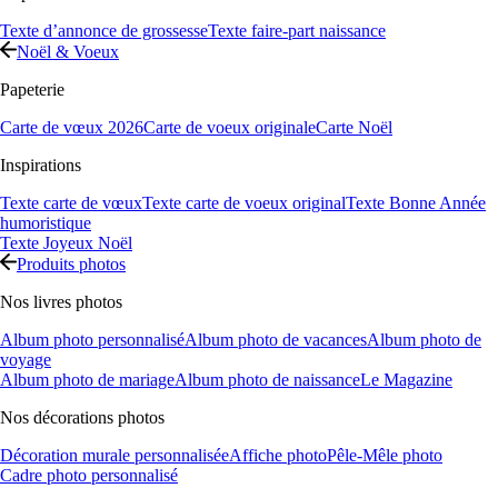
Texte d’annonce de grossesse
Texte faire-part naissance
Noël & Voeux
Papeterie
Carte de vœux 2026
Carte de voeux originale
Carte Noël
Inspirations
Texte carte de vœux
Texte carte de voeux original
Texte Bonne Année
humoristique
Texte Joyeux Noël
Produits photos
Nos livres photos
Album photo personnalisé
Album photo de vacances
Album photo de
voyage
Album photo de mariage
Album photo de naissance
Le Magazine
Nos décorations photos
Décoration murale personnalisée
Affiche photo
Pêle-Mêle photo
Cadre photo personnalisé