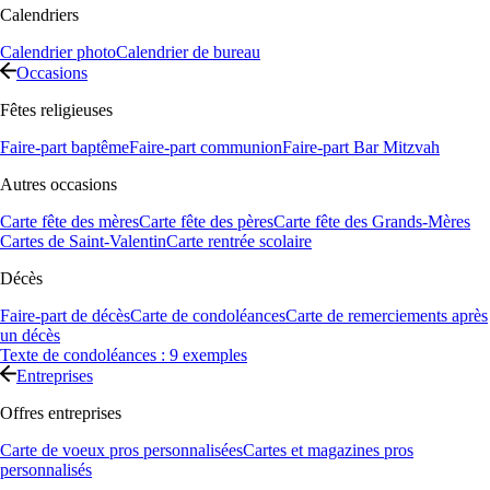
Calendriers
Calendrier photo
Calendrier de bureau
Occasions
Fêtes religieuses
Faire-part baptême
Faire-part communion
Faire-part Bar Mitzvah
Autres occasions
Carte fête des mères
Carte fête des pères
Carte fête des Grands-Mères
Cartes de Saint-Valentin
Carte rentrée scolaire
Décès
Faire-part de décès
Carte de condoléances
Carte de remerciements après
un décès
Texte de condoléances : 9 exemples
Entreprises
Offres entreprises
Carte de voeux pros personnalisées
Cartes et magazines pros
personnalisés