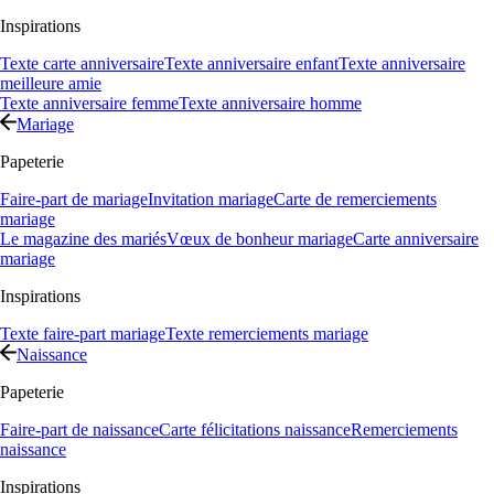
Inspirations
Texte carte anniversaire
Texte anniversaire enfant
Texte anniversaire
meilleure amie
Texte anniversaire femme
Texte anniversaire homme
Mariage
Papeterie
Faire-part de mariage
Invitation mariage
Carte de remerciements
mariage
Le magazine des mariés
Vœux de bonheur mariage
Carte anniversaire
mariage
Inspirations
Texte faire-part mariage
Texte remerciements mariage
Naissance
Papeterie
Faire-part de naissance
Carte félicitations naissance
Remerciements
naissance
Inspirations