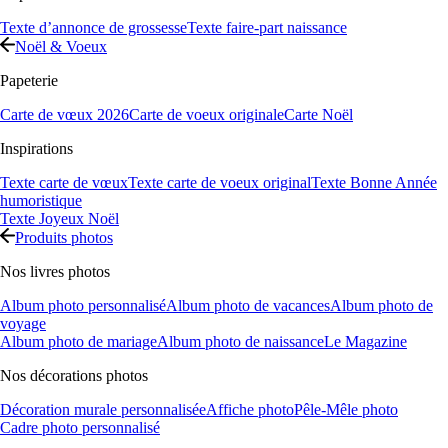
Texte d’annonce de grossesse
Texte faire-part naissance
Noël & Voeux
Papeterie
Carte de vœux 2026
Carte de voeux originale
Carte Noël
Inspirations
Texte carte de vœux
Texte carte de voeux original
Texte Bonne Année
humoristique
Texte Joyeux Noël
Produits photos
Nos livres photos
Album photo personnalisé
Album photo de vacances
Album photo de
voyage
Album photo de mariage
Album photo de naissance
Le Magazine
Nos décorations photos
Décoration murale personnalisée
Affiche photo
Pêle-Mêle photo
Cadre photo personnalisé