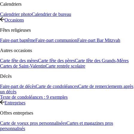
Calendriers
Calendrier photo
Calendrier de bureau
Occasions
Fêtes religieuses
Faire-part baptême
Faire-part communion
Faire-part Bar Mitzvah
Autres occasions
Carte fête des mères
Carte fête des pères
Carte fête des Grands-Mères
Cartes de Saint-Valentin
Carte rentrée scolaire
Décès
Faire-part de décès
Carte de condoléances
Carte de remerciements après
un décès
Texte de condoléances : 9 exemples
Entreprises
Offres entreprises
Carte de voeux pros personnalisées
Cartes et magazines pros
personnalisés