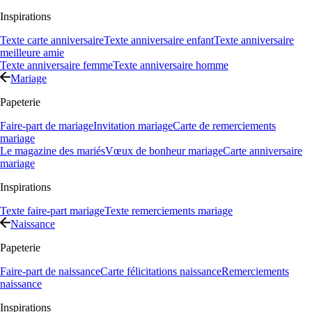
Inspirations
Texte carte anniversaire
Texte anniversaire enfant
Texte anniversaire
meilleure amie
Texte anniversaire femme
Texte anniversaire homme
Mariage
Papeterie
Faire-part de mariage
Invitation mariage
Carte de remerciements
mariage
Le magazine des mariés
Vœux de bonheur mariage
Carte anniversaire
mariage
Inspirations
Texte faire-part mariage
Texte remerciements mariage
Naissance
Papeterie
Faire-part de naissance
Carte félicitations naissance
Remerciements
naissance
Inspirations