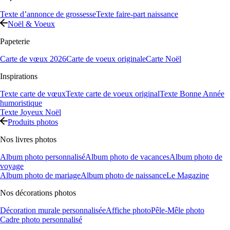
Texte d’annonce de grossesse
Texte faire-part naissance
Noël & Voeux
Papeterie
Carte de vœux 2026
Carte de voeux originale
Carte Noël
Inspirations
Texte carte de vœux
Texte carte de voeux original
Texte Bonne Année
humoristique
Texte Joyeux Noël
Produits photos
Nos livres photos
Album photo personnalisé
Album photo de vacances
Album photo de
voyage
Album photo de mariage
Album photo de naissance
Le Magazine
Nos décorations photos
Décoration murale personnalisée
Affiche photo
Pêle-Mêle photo
Cadre photo personnalisé