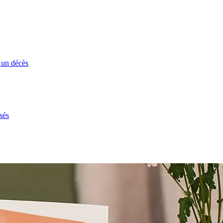
 un décès
sés