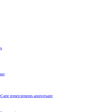
es
 mer
e
Carte remerciements anniversaire