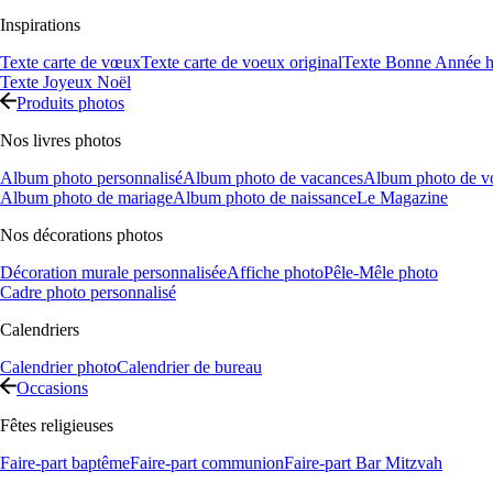
Inspirations
Texte carte de vœux
Texte carte de voeux original
Texte Bonne Année h
Texte Joyeux Noël
Produits photos
Nos livres photos
Album photo personnalisé
Album photo de vacances
Album photo de v
Album photo de mariage
Album photo de naissance
Le Magazine
Nos décorations photos
Décoration murale personnalisée
Affiche photo
Pêle-Mêle photo
Cadre photo personnalisé
Calendriers
Calendrier photo
Calendrier de bureau
Occasions
Fêtes religieuses
Faire-part baptême
Faire-part communion
Faire-part Bar Mitzvah