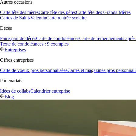
Autres occasions
Carte fête des mères
Carte fête des pères
Carte fête des Grands-Mères
Cartes de Saint-Valentin
Carte rentrée scolaire
Décès
Faire-part de décès
Carte de condoléances
Carte de remerciements après
Texte de condoléances : 9 exemples
Entreprises
Offres entreprises
Carte de voeux pros personnalisées
Cartes et magazines pros personnali
Partenariats
Idées de collabs
Calendrier entreprise
Blog