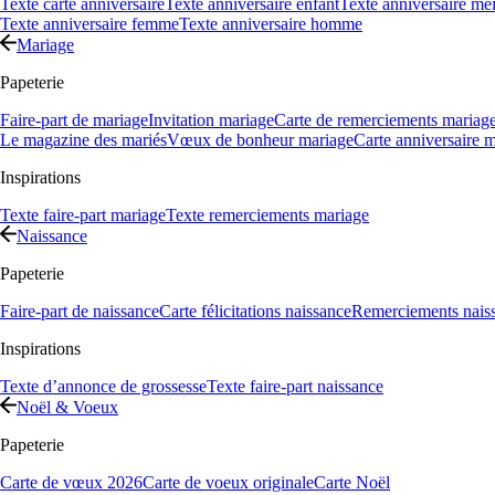
Texte carte anniversaire
Texte anniversaire enfant
Texte anniversaire mei
Texte anniversaire femme
Texte anniversaire homme
Mariage
Papeterie
Faire-part de mariage
Invitation mariage
Carte de remerciements mariag
Le magazine des mariés
Vœux de bonheur mariage
Carte anniversaire 
Inspirations
Texte faire-part mariage
Texte remerciements mariage
Naissance
Papeterie
Faire-part de naissance
Carte félicitations naissance
Remerciements nais
Inspirations
Texte d’annonce de grossesse
Texte faire-part naissance
Noël & Voeux
Papeterie
Carte de vœux 2026
Carte de voeux originale
Carte Noël