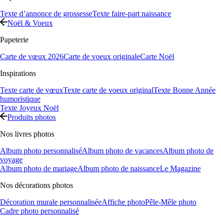
Texte d’annonce de grossesse
Texte faire-part naissance
Noël & Voeux
Papeterie
Carte de vœux 2026
Carte de voeux originale
Carte Noël
Inspirations
Texte carte de vœux
Texte carte de voeux original
Texte Bonne Année
humoristique
Texte Joyeux Noël
Produits photos
Nos livres photos
Album photo personnalisé
Album photo de vacances
Album photo de
voyage
Album photo de mariage
Album photo de naissance
Le Magazine
Nos décorations photos
Décoration murale personnalisée
Affiche photo
Pêle-Mêle photo
Cadre photo personnalisé