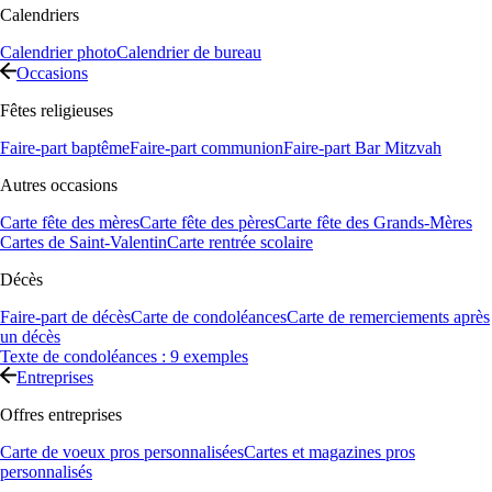
Calendriers
Calendrier photo
Calendrier de bureau
Occasions
Fêtes religieuses
Faire-part baptême
Faire-part communion
Faire-part Bar Mitzvah
Autres occasions
Carte fête des mères
Carte fête des pères
Carte fête des Grands-Mères
Cartes de Saint-Valentin
Carte rentrée scolaire
Décès
Faire-part de décès
Carte de condoléances
Carte de remerciements après
un décès
Texte de condoléances : 9 exemples
Entreprises
Offres entreprises
Carte de voeux pros personnalisées
Cartes et magazines pros
personnalisés