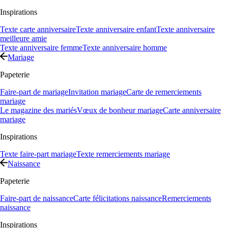
Inspirations
Texte carte anniversaire
Texte anniversaire enfant
Texte anniversaire
meilleure amie
Texte anniversaire femme
Texte anniversaire homme
Mariage
Papeterie
Faire-part de mariage
Invitation mariage
Carte de remerciements
mariage
Le magazine des mariés
Vœux de bonheur mariage
Carte anniversaire
mariage
Inspirations
Texte faire-part mariage
Texte remerciements mariage
Naissance
Papeterie
Faire-part de naissance
Carte félicitations naissance
Remerciements
naissance
Inspirations