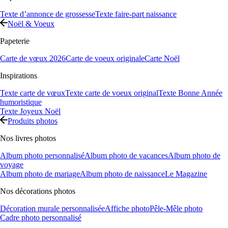
Texte d’annonce de grossesse
Texte faire-part naissance
Noël & Voeux
Papeterie
Carte de vœux 2026
Carte de voeux originale
Carte Noël
Inspirations
Texte carte de vœux
Texte carte de voeux original
Texte Bonne Année
humoristique
Texte Joyeux Noël
Produits photos
Nos livres photos
Album photo personnalisé
Album photo de vacances
Album photo de
voyage
Album photo de mariage
Album photo de naissance
Le Magazine
Nos décorations photos
Décoration murale personnalisée
Affiche photo
Pêle-Mêle photo
Cadre photo personnalisé