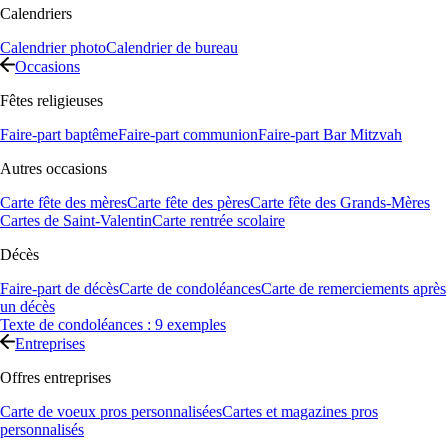
Calendriers
Calendrier photo
Calendrier de bureau
Occasions
Fêtes religieuses
Faire-part baptême
Faire-part communion
Faire-part Bar Mitzvah
Autres occasions
Carte fête des mères
Carte fête des pères
Carte fête des Grands-Mères
Cartes de Saint-Valentin
Carte rentrée scolaire
Décès
Faire-part de décès
Carte de condoléances
Carte de remerciements après
un décès
Texte de condoléances : 9 exemples
Entreprises
Offres entreprises
Carte de voeux pros personnalisées
Cartes et magazines pros
personnalisés