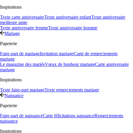
Inspirations
Texte carte anniversaire
Texte anniversaire enfant
Texte anniversaire
meilleure amie
Texte anniversaire femme
Texte anniversaire homme
Mariage
Papeterie
Faire-part de mariage
Invitation mariage
Carte de remerciements
mariage
Le magazine des mariés
Vœux de bonheur mariage
Carte anniversaire
mariage
Inspirations
Texte faire-part mariage
Texte remerciements mariage
Naissance
Papeterie
Faire-part de naissance
Carte félicitations naissance
Remerciements
naissance
Inspirations