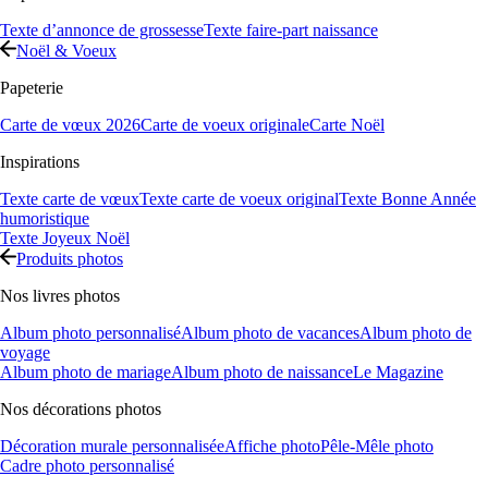
Texte d’annonce de grossesse
Texte faire-part naissance
Noël & Voeux
Papeterie
Carte de vœux 2026
Carte de voeux originale
Carte Noël
Inspirations
Texte carte de vœux
Texte carte de voeux original
Texte Bonne Année
humoristique
Texte Joyeux Noël
Produits photos
Nos livres photos
Album photo personnalisé
Album photo de vacances
Album photo de
voyage
Album photo de mariage
Album photo de naissance
Le Magazine
Nos décorations photos
Décoration murale personnalisée
Affiche photo
Pêle-Mêle photo
Cadre photo personnalisé