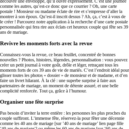
découvre une enveloppe, qu’il ouvre expressément. C’est une journée
comme les autres, qu’est-ce donc que ce courrier ? Oh, une carte
postale ! Monsieur ou madame éclate de rire et s’empresse d’aller la
montrer à son époux. Qu’est-il inscrit dessus ? Ah, ça, c’est à vous de
le créer ! Parcourez notre application à la recherche d’une carte postale
personnalisée qui fera rire aux éclats cet heureux couple qui fête ses 39
ans de mariage.
Revivre les moments forts avec la revue
Connaissez-vous la revue, ce beau feuillet, concentré de bonnes
nouvelles ? Photos, histoires, légendes, personnalisation : vous pouvez
créer un petit journal à votre goût, drôle et léger, retraçant tous les
moments forts de ces 39 ans de vie de mariés. C’est l’endroit idéal pour
glisser toutes les photos « dossier » de monsieur et de madame, et d’en
faire un livret hilarant. À la clé : une superbe surprise à faire aux
partenaires de mariage, un moment de détente assuré, et une belle
complicité renforcée. Tout ça, grâce à l’humour.
Organiser une fête surprise
Pas besoin d’inviter la terre entière : les personnes les plus proches du
couple suffiront. L’immense fête, réservez-la pour fêter une décennie
comme les 40 ans de mariage [sur ’40 ans de mariage’ lien page fille
’40 ans de mariage’] ou même les 60 ans de mariage [sur ’60 ans de