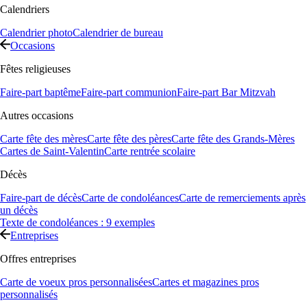
Calendriers
Calendrier photo
Calendrier de bureau
Occasions
Fêtes religieuses
Faire-part baptême
Faire-part communion
Faire-part Bar Mitzvah
Autres occasions
Carte fête des mères
Carte fête des pères
Carte fête des Grands-Mères
Cartes de Saint-Valentin
Carte rentrée scolaire
Décès
Faire-part de décès
Carte de condoléances
Carte de remerciements après
un décès
Texte de condoléances : 9 exemples
Entreprises
Offres entreprises
Carte de voeux pros personnalisées
Cartes et magazines pros
personnalisés