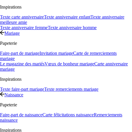
Inspirations
Texte carte anniversaire
Texte anniversaire enfant
Texte anniversaire
meilleure amie
Texte anniversaire femme
Texte anniversaire homme
Mariage
Papeterie
Faire-part de mariage
Invitation mariage
Carte de remerciements
mariage
Le magazine des mariés
Vœux de bonheur mariage
Carte anniversaire
mariage
Inspirations
Texte faire-part mariage
Texte remerciements mariage
Naissance
Papeterie
Faire-part de naissance
Carte félicitations naissance
Remerciements
naissance
Inspirations