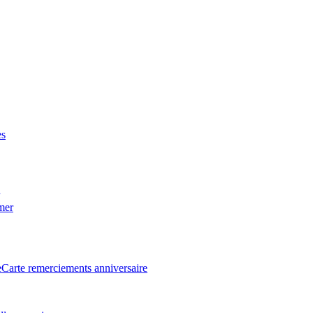
es
 mer
e
Carte remerciements anniversaire