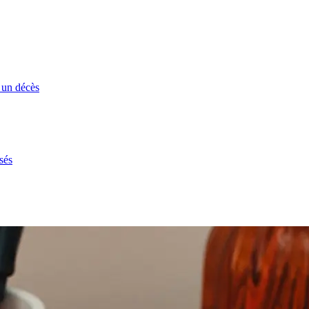
 un décès
sés