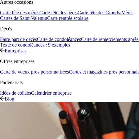
Autres occasions
Carte fête des mères
Carte fête des pères
Carte fête des Grands-Mères
Cartes de Saint-Valentin
Carte rentrée scolaire
Décès
Faire-part de décès
Carte de condoléances
Carte de remerciements après
Texte de condoléances : 9 exemples
Entreprises
Offres entreprises
Carte de voeux pros personnalisées
Cartes et magazines pros personnali
Partenariats
Idées de collabs
Calendrier entreprise
Blog