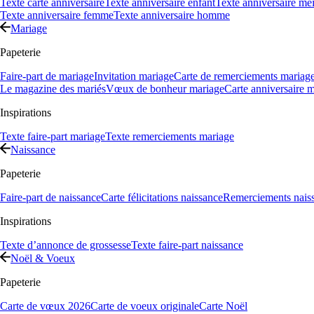
Texte carte anniversaire
Texte anniversaire enfant
Texte anniversaire mei
Texte anniversaire femme
Texte anniversaire homme
Mariage
Papeterie
Faire-part de mariage
Invitation mariage
Carte de remerciements mariag
Le magazine des mariés
Vœux de bonheur mariage
Carte anniversaire 
Inspirations
Texte faire-part mariage
Texte remerciements mariage
Naissance
Papeterie
Faire-part de naissance
Carte félicitations naissance
Remerciements nais
Inspirations
Texte d’annonce de grossesse
Texte faire-part naissance
Noël & Voeux
Papeterie
Carte de vœux 2026
Carte de voeux originale
Carte Noël