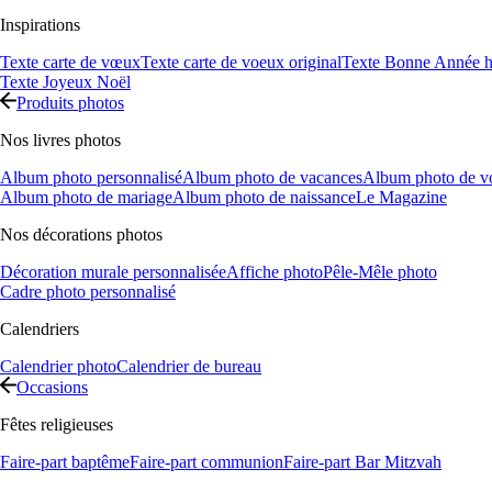
Inspirations
Texte carte de vœux
Texte carte de voeux original
Texte Bonne Année h
Texte Joyeux Noël
Produits photos
Nos livres photos
Album photo personnalisé
Album photo de vacances
Album photo de v
Album photo de mariage
Album photo de naissance
Le Magazine
Nos décorations photos
Décoration murale personnalisée
Affiche photo
Pêle-Mêle photo
Cadre photo personnalisé
Calendriers
Calendrier photo
Calendrier de bureau
Occasions
Fêtes religieuses
Faire-part baptême
Faire-part communion
Faire-part Bar Mitzvah