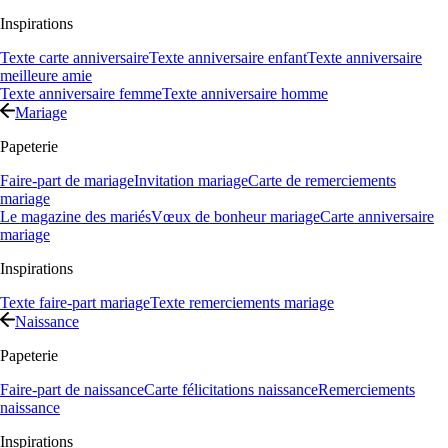
Inspirations
Texte carte anniversaire
Texte anniversaire enfant
Texte anniversaire
meilleure amie
Texte anniversaire femme
Texte anniversaire homme
Mariage
Papeterie
Faire-part de mariage
Invitation mariage
Carte de remerciements
mariage
Le magazine des mariés
Vœux de bonheur mariage
Carte anniversaire
mariage
Inspirations
Texte faire-part mariage
Texte remerciements mariage
Naissance
Papeterie
Faire-part de naissance
Carte félicitations naissance
Remerciements
naissance
Inspirations