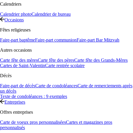
Calendriers
Calendrier photo
Calendrier de bureau
Occasions
Fêtes religieuses
Faire-part baptême
Faire-part communion
Faire-part Bar Mitzvah
Autres occasions
Carte fête des mères
Carte fête des pères
Carte fête des Grands-Mères
Cartes de Saint-Valentin
Carte rentrée scolaire
Décès
Faire-part de décès
Carte de condoléances
Carte de remerciements après
un décès
Texte de condoléances : 9 exemples
Entreprises
Offres entreprises
Carte de voeux pros personnalisées
Cartes et magazines pros
personnalisés