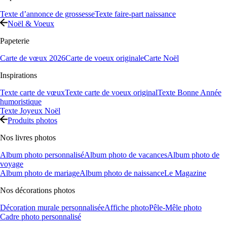
Texte d’annonce de grossesse
Texte faire-part naissance
Noël & Voeux
Papeterie
Carte de vœux 2026
Carte de voeux originale
Carte Noël
Inspirations
Texte carte de vœux
Texte carte de voeux original
Texte Bonne Année
humoristique
Texte Joyeux Noël
Produits photos
Nos livres photos
Album photo personnalisé
Album photo de vacances
Album photo de
voyage
Album photo de mariage
Album photo de naissance
Le Magazine
Nos décorations photos
Décoration murale personnalisée
Affiche photo
Pêle-Mêle photo
Cadre photo personnalisé