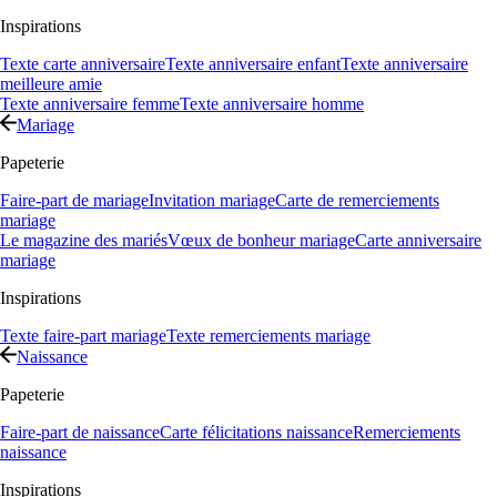
Inspirations
Texte carte anniversaire
Texte anniversaire enfant
Texte anniversaire
meilleure amie
Texte anniversaire femme
Texte anniversaire homme
Mariage
Papeterie
Faire-part de mariage
Invitation mariage
Carte de remerciements
mariage
Le magazine des mariés
Vœux de bonheur mariage
Carte anniversaire
mariage
Inspirations
Texte faire-part mariage
Texte remerciements mariage
Naissance
Papeterie
Faire-part de naissance
Carte félicitations naissance
Remerciements
naissance
Inspirations