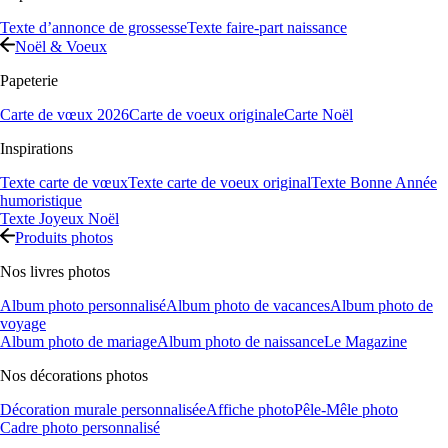
Texte d’annonce de grossesse
Texte faire-part naissance
Noël & Voeux
Papeterie
Carte de vœux 2026
Carte de voeux originale
Carte Noël
Inspirations
Texte carte de vœux
Texte carte de voeux original
Texte Bonne Année
humoristique
Texte Joyeux Noël
Produits photos
Nos livres photos
Album photo personnalisé
Album photo de vacances
Album photo de
voyage
Album photo de mariage
Album photo de naissance
Le Magazine
Nos décorations photos
Décoration murale personnalisée
Affiche photo
Pêle-Mêle photo
Cadre photo personnalisé