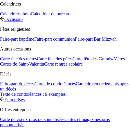
Calendriers
Calendrier photo
Calendrier de bureau
Occasions
Fêtes religieuses
Faire-part baptême
Faire-part communion
Faire-part Bar Mitzvah
Autres occasions
Carte fête des mères
Carte fête des pères
Carte fête des Grands-Mères
Cartes de Saint-Valentin
Carte rentrée scolaire
Décès
Faire-part de décès
Carte de condoléances
Carte de remerciements après
un décès
Texte de condoléances : 9 exemples
Entreprises
Offres entreprises
Carte de voeux pros personnalisées
Cartes et magazines pros
personnalisés