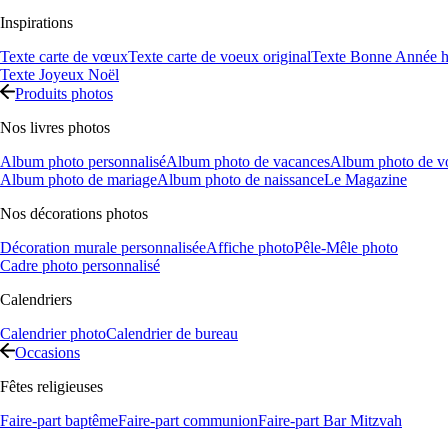
Inspirations
Texte carte de vœux
Texte carte de voeux original
Texte Bonne Année h
Texte Joyeux Noël
Produits photos
Nos livres photos
Album photo personnalisé
Album photo de vacances
Album photo de v
Album photo de mariage
Album photo de naissance
Le Magazine
Nos décorations photos
Décoration murale personnalisée
Affiche photo
Pêle-Mêle photo
Cadre photo personnalisé
Calendriers
Calendrier photo
Calendrier de bureau
Occasions
Fêtes religieuses
Faire-part baptême
Faire-part communion
Faire-part Bar Mitzvah