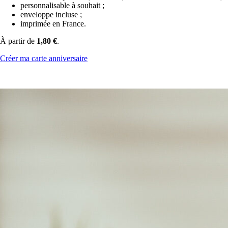
personnalisable à souhait ;
enveloppe incluse ;
imprimée en France.
À partir de
1,80 €
.
Créer ma carte anniversaire