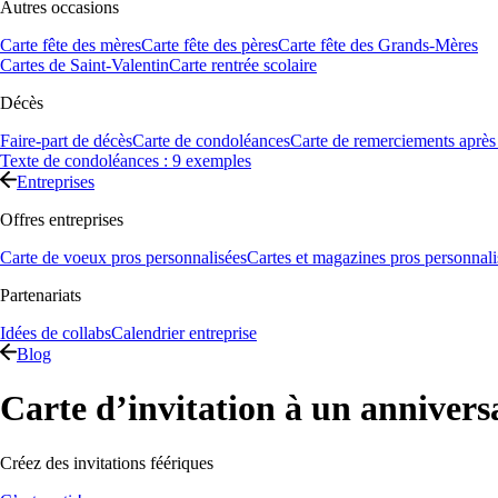
Autres occasions
Carte fête des mères
Carte fête des pères
Carte fête des Grands-Mères
Cartes de Saint-Valentin
Carte rentrée scolaire
Décès
Faire-part de décès
Carte de condoléances
Carte de remerciements après
Texte de condoléances : 9 exemples
Entreprises
Offres entreprises
Carte de voeux pros personnalisées
Cartes et magazines pros personnali
Partenariats
Idées de collabs
Calendrier entreprise
Blog
Carte d’invitation à un anniversa
Créez des invitations féériques