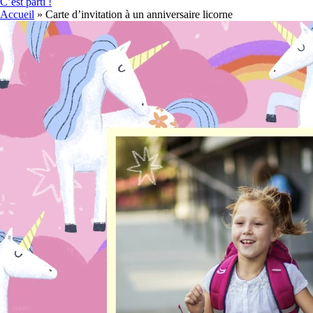
C’est parti !
Accueil
»
Carte d’invitation à un anniversaire licorne