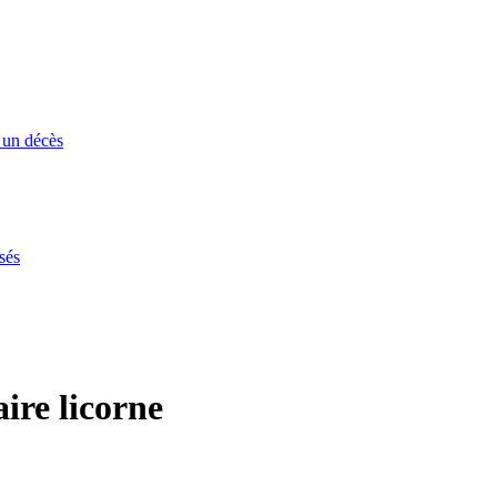
 un décès
sés
ire licorne