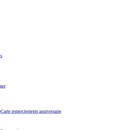
es
 mer
e
Carte remerciements anniversaire