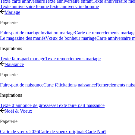
Texte carte anniversaire
Texte anniversaire enfant
Texte anniversaire mei
Texte anniversaire femme
Texte anniversaire homme
Mariage
Papeterie
Faire-part de mariage
Invitation mariage
Carte de remerciements mariag
Le magazine des mariés
Vœux de bonheur mariage
Carte anniversaire 
Inspirations
Texte faire-part mariage
Texte remerciements mariage
Naissance
Papeterie
Faire-part de naissance
Carte félicitations naissance
Remerciements nais
Inspirations
Texte d’annonce de grossesse
Texte faire-part naissance
Noël & Voeux
Papeterie
Carte de vœux 2026
Carte de voeux originale
Carte Noël