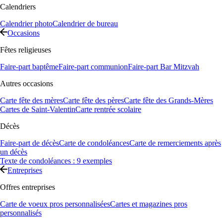
Calendriers
Calendrier photo
Calendrier de bureau
Occasions
Fêtes religieuses
Faire-part baptême
Faire-part communion
Faire-part Bar Mitzvah
Autres occasions
Carte fête des mères
Carte fête des pères
Carte fête des Grands-Mères
Cartes de Saint-Valentin
Carte rentrée scolaire
Décès
Faire-part de décès
Carte de condoléances
Carte de remerciements après
un décès
Texte de condoléances : 9 exemples
Entreprises
Offres entreprises
Carte de voeux pros personnalisées
Cartes et magazines pros
personnalisés