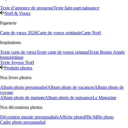
Texte d’annonce de grossesse
Texte faire-part naissance
Noël & Voeux
Papeterie
Carte de vœux 2026
Carte de voeux originale
Carte Noël
Inspirations
Texte carte de vœux
Texte carte de voeux original
Texte Bonne Année
humoristique
Texte Joyeux Noël
Produits photos
Nos livres photos
Album photo personnalisé
Album photo de vacances
Album photo de
voyage
Album photo de mariage
Album photo de naissance
Le Magazine
Nos décorations photos
Décoration murale personnalisée
Affiche photo
Pêle-Mêle photo
Cadre photo personnalisé