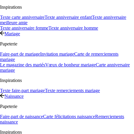
Inspirations
Texte carte anniversaire
Texte anniversaire enfant
Texte anniversaire
meilleure amie
Texte anniversaire femme
Texte anniversaire homme
Mariage
Papeterie
Faire-part de mariage
Invitation mariage
Carte de remerciements
mariage
Le magazine des mariés
Vœux de bonheur mariage
Carte anniversaire
mariage
Inspirations
Texte faire-part mariage
Texte remerciements mariage
Naissance
Papeterie
Faire-part de naissance
Carte félicitations naissance
Remerciements
naissance
Inspirations