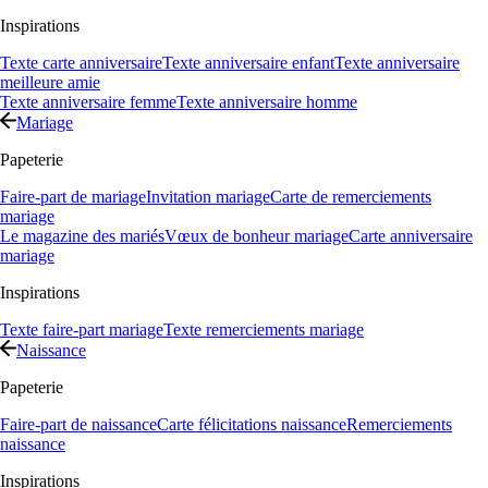
Inspirations
Texte carte anniversaire
Texte anniversaire enfant
Texte anniversaire
meilleure amie
Texte anniversaire femme
Texte anniversaire homme
Mariage
Papeterie
Faire-part de mariage
Invitation mariage
Carte de remerciements
mariage
Le magazine des mariés
Vœux de bonheur mariage
Carte anniversaire
mariage
Inspirations
Texte faire-part mariage
Texte remerciements mariage
Naissance
Papeterie
Faire-part de naissance
Carte félicitations naissance
Remerciements
naissance
Inspirations