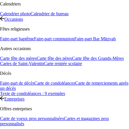
Calendriers
Calendrier photo
Calendrier de bureau
Occasions
Fêtes religieuses
Faire-part baptême
Faire-part communion
Faire-part Bar Mitzvah
Autres occasions
Carte fête des mères
Carte fête des pères
Carte fête des Grands-Mères
Cartes de Saint-Valentin
Carte rentrée scolaire
Décès
Faire-part de décès
Carte de condoléances
Carte de remerciements après
un décès
Texte de condoléances : 9 exemples
Entreprises
Offres entreprises
Carte de voeux pros personnalisées
Cartes et magazines pros
personnalisés