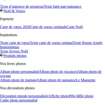
Texte d’annonce de grossesse
Texte faire-part naissance
Noël & Voeux
Papeterie
Carte de vœux 2026
Carte de voeux originale
Carte Noël
Inspirations
Texte carte de vœux
Texte carte de voeux original
Texte Bonne Année
humoristique
Texte Joyeux Noël
Produits photos
Nos livres photos
Album photo personnalisé
Album photo de vacances
Album photo de
voyage
Album photo de mariage
Album photo de naissance
Le Magazine
Nos décorations photos
Décoration murale personnalisée
Affiche photo
Pêle-Mêle photo
Cadre photo personnalisé