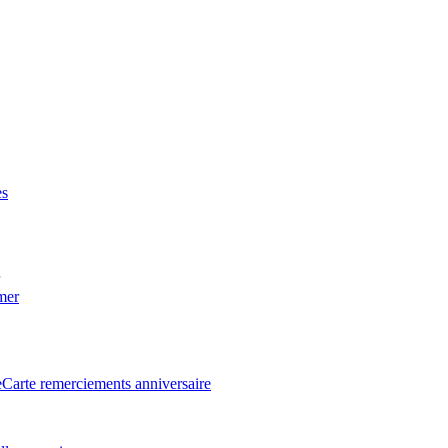
es
 mer
e
Carte remerciements anniversaire