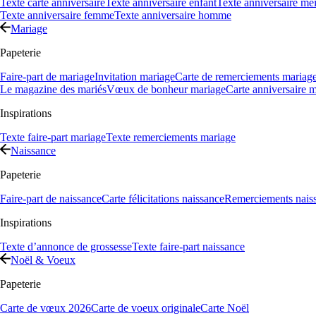
Texte carte anniversaire
Texte anniversaire enfant
Texte anniversaire mei
Texte anniversaire femme
Texte anniversaire homme
Mariage
Papeterie
Faire-part de mariage
Invitation mariage
Carte de remerciements mariag
Le magazine des mariés
Vœux de bonheur mariage
Carte anniversaire 
Inspirations
Texte faire-part mariage
Texte remerciements mariage
Naissance
Papeterie
Faire-part de naissance
Carte félicitations naissance
Remerciements nais
Inspirations
Texte d’annonce de grossesse
Texte faire-part naissance
Noël & Voeux
Papeterie
Carte de vœux 2026
Carte de voeux originale
Carte Noël