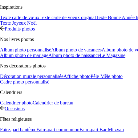
Inspirations
Texte carte de vœux
Texte carte de voeux original
Texte Bonne Année h
Texte Joyeux Noël
Produits photos
Nos livres photos
Album photo personnalisé
Album photo de vacances
Album photo de v
Album photo de mariage
Album photo de naissance
Le Magazine
Nos décorations photos
Décoration murale personnalisée
Affiche photo
Pêle-Mêle photo
Cadre photo personnalisé
Calendriers
Calendrier photo
Calendrier de bureau
Occasions
Fêtes religieuses
Faire-part baptême
Faire-part communion
Faire-part Bar Mitzvah