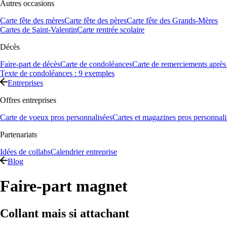
Autres occasions
Carte fête des mères
Carte fête des pères
Carte fête des Grands-Mères
Cartes de Saint-Valentin
Carte rentrée scolaire
Décès
Faire-part de décès
Carte de condoléances
Carte de remerciements après
Texte de condoléances : 9 exemples
Entreprises
Offres entreprises
Carte de voeux pros personnalisées
Cartes et magazines pros personnali
Partenariats
Idées de collabs
Calendrier entreprise
Blog
Faire-part magnet
Collant mais si attachant