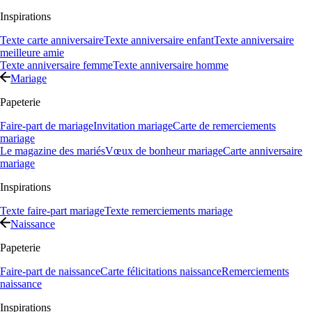
Inspirations
Texte carte anniversaire
Texte anniversaire enfant
Texte anniversaire
meilleure amie
Texte anniversaire femme
Texte anniversaire homme
Mariage
Papeterie
Faire-part de mariage
Invitation mariage
Carte de remerciements
mariage
Le magazine des mariés
Vœux de bonheur mariage
Carte anniversaire
mariage
Inspirations
Texte faire-part mariage
Texte remerciements mariage
Naissance
Papeterie
Faire-part de naissance
Carte félicitations naissance
Remerciements
naissance
Inspirations