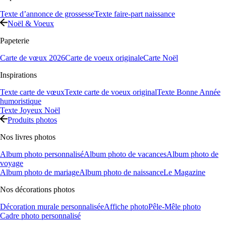
Texte d’annonce de grossesse
Texte faire-part naissance
Noël & Voeux
Papeterie
Carte de vœux 2026
Carte de voeux originale
Carte Noël
Inspirations
Texte carte de vœux
Texte carte de voeux original
Texte Bonne Année
humoristique
Texte Joyeux Noël
Produits photos
Nos livres photos
Album photo personnalisé
Album photo de vacances
Album photo de
voyage
Album photo de mariage
Album photo de naissance
Le Magazine
Nos décorations photos
Décoration murale personnalisée
Affiche photo
Pêle-Mêle photo
Cadre photo personnalisé