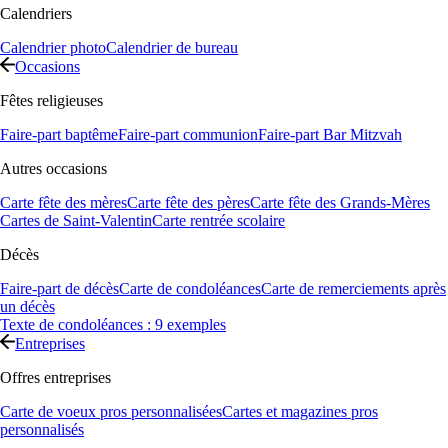
Calendriers
Calendrier photo
Calendrier de bureau
Occasions
Fêtes religieuses
Faire-part baptême
Faire-part communion
Faire-part Bar Mitzvah
Autres occasions
Carte fête des mères
Carte fête des pères
Carte fête des Grands-Mères
Cartes de Saint-Valentin
Carte rentrée scolaire
Décès
Faire-part de décès
Carte de condoléances
Carte de remerciements après
un décès
Texte de condoléances : 9 exemples
Entreprises
Offres entreprises
Carte de voeux pros personnalisées
Cartes et magazines pros
personnalisés