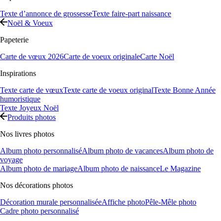
Texte d’annonce de grossesse
Texte faire-part naissance
Noël & Voeux
Papeterie
Carte de vœux 2026
Carte de voeux originale
Carte Noël
Inspirations
Texte carte de vœux
Texte carte de voeux original
Texte Bonne Année
humoristique
Texte Joyeux Noël
Produits photos
Nos livres photos
Album photo personnalisé
Album photo de vacances
Album photo de
voyage
Album photo de mariage
Album photo de naissance
Le Magazine
Nos décorations photos
Décoration murale personnalisée
Affiche photo
Pêle-Mêle photo
Cadre photo personnalisé