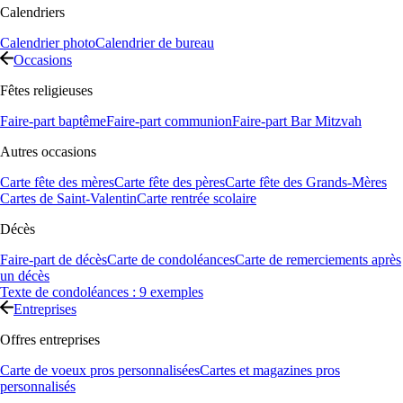
Calendriers
Calendrier photo
Calendrier de bureau
Occasions
Fêtes religieuses
Faire-part baptême
Faire-part communion
Faire-part Bar Mitzvah
Autres occasions
Carte fête des mères
Carte fête des pères
Carte fête des Grands-Mères
Cartes de Saint-Valentin
Carte rentrée scolaire
Décès
Faire-part de décès
Carte de condoléances
Carte de remerciements après
un décès
Texte de condoléances : 9 exemples
Entreprises
Offres entreprises
Carte de voeux pros personnalisées
Cartes et magazines pros
personnalisés