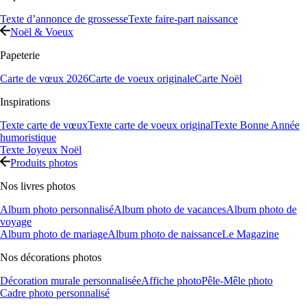
Texte d’annonce de grossesse
Texte faire-part naissance
Noël & Voeux
Papeterie
Carte de vœux 2026
Carte de voeux originale
Carte Noël
Inspirations
Texte carte de vœux
Texte carte de voeux original
Texte Bonne Année
humoristique
Texte Joyeux Noël
Produits photos
Nos livres photos
Album photo personnalisé
Album photo de vacances
Album photo de
voyage
Album photo de mariage
Album photo de naissance
Le Magazine
Nos décorations photos
Décoration murale personnalisée
Affiche photo
Pêle-Mêle photo
Cadre photo personnalisé