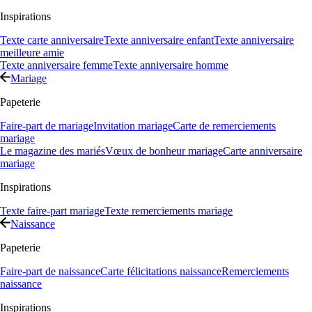
Inspirations
Texte carte anniversaire
Texte anniversaire enfant
Texte anniversaire
meilleure amie
Texte anniversaire femme
Texte anniversaire homme
Mariage
Papeterie
Faire-part de mariage
Invitation mariage
Carte de remerciements
mariage
Le magazine des mariés
Vœux de bonheur mariage
Carte anniversaire
mariage
Inspirations
Texte faire-part mariage
Texte remerciements mariage
Naissance
Papeterie
Faire-part de naissance
Carte félicitations naissance
Remerciements
naissance
Inspirations