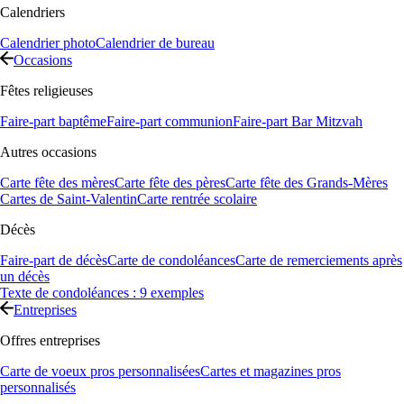
Calendriers
Calendrier photo
Calendrier de bureau
Occasions
Fêtes religieuses
Faire-part baptême
Faire-part communion
Faire-part Bar Mitzvah
Autres occasions
Carte fête des mères
Carte fête des pères
Carte fête des Grands-Mères
Cartes de Saint-Valentin
Carte rentrée scolaire
Décès
Faire-part de décès
Carte de condoléances
Carte de remerciements après
un décès
Texte de condoléances : 9 exemples
Entreprises
Offres entreprises
Carte de voeux pros personnalisées
Cartes et magazines pros
personnalisés