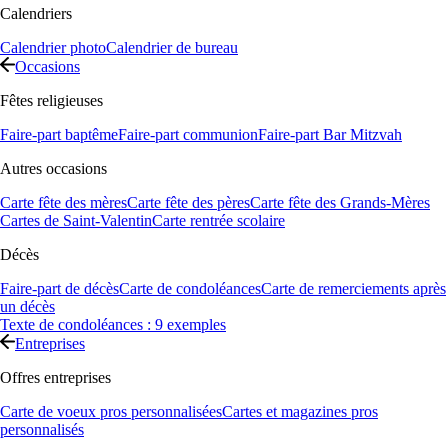
Calendriers
Calendrier photo
Calendrier de bureau
Occasions
Fêtes religieuses
Faire-part baptême
Faire-part communion
Faire-part Bar Mitzvah
Autres occasions
Carte fête des mères
Carte fête des pères
Carte fête des Grands-Mères
Cartes de Saint-Valentin
Carte rentrée scolaire
Décès
Faire-part de décès
Carte de condoléances
Carte de remerciements après
un décès
Texte de condoléances : 9 exemples
Entreprises
Offres entreprises
Carte de voeux pros personnalisées
Cartes et magazines pros
personnalisés