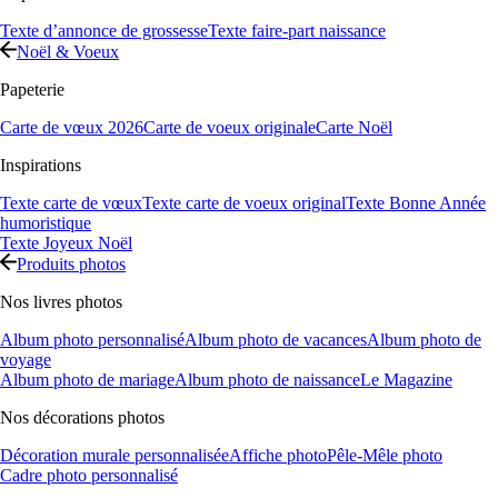
Texte d’annonce de grossesse
Texte faire-part naissance
Noël & Voeux
Papeterie
Carte de vœux 2026
Carte de voeux originale
Carte Noël
Inspirations
Texte carte de vœux
Texte carte de voeux original
Texte Bonne Année
humoristique
Texte Joyeux Noël
Produits photos
Nos livres photos
Album photo personnalisé
Album photo de vacances
Album photo de
voyage
Album photo de mariage
Album photo de naissance
Le Magazine
Nos décorations photos
Décoration murale personnalisée
Affiche photo
Pêle-Mêle photo
Cadre photo personnalisé