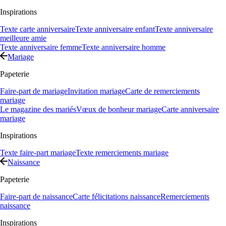
Inspirations
Texte carte anniversaire
Texte anniversaire enfant
Texte anniversaire
meilleure amie
Texte anniversaire femme
Texte anniversaire homme
Mariage
Papeterie
Faire-part de mariage
Invitation mariage
Carte de remerciements
mariage
Le magazine des mariés
Vœux de bonheur mariage
Carte anniversaire
mariage
Inspirations
Texte faire-part mariage
Texte remerciements mariage
Naissance
Papeterie
Faire-part de naissance
Carte félicitations naissance
Remerciements
naissance
Inspirations