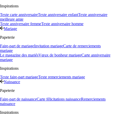
Inspirations
Texte carte anniversaire
Texte anniversaire enfant
Texte anniversaire
meilleure amie
Texte anniversaire femme
Texte anniversaire homme
Mariage
Papeterie
Faire-part de mariage
Invitation mariage
Carte de remerciements
mariage
Le magazine des mariés
Vœux de bonheur mariage
Carte anniversaire
mariage
Inspirations
Texte faire-part mariage
Texte remerciements mariage
Naissance
Papeterie
Faire-part de naissance
Carte félicitations naissance
Remerciements
naissance
Inspirations