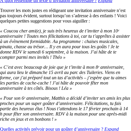
À quoi ressemble un texte d’invitation anniversaire ?
Expand
Trouver les mots justes en rédigeant une invitation anniversaire n’est
pas toujours évident, surtout lorsqu’on s’adresse à des enfants ! Voici
quelques petites suggestions pour vous aiguiller :
« Coucou cher ami(e), je suis très heureux de t’inviter à mon 10ᵉ
anniversaire ! Toutes mes félicitations à toi, car tu t’apprêtes à assister
à un évènement formidable. Au programme : chaises musicales,
pinata, chasse au trésor… Il y en aura pour tous les goûts ! Je te
donne RDV le samedi 6 septembre, à la maison. J’ai hâte de te
compter parmi mes invités ! Théo »
« C’est avec beaucoup de joie que je t’invite à mon 8ᵉ anniversaire,
qui aura lieu le dimanche 15 avril au parc des Tuileries. Viens en
forme, car j’ai préparé tout un tas d’activités – j’espère que tu aimes
les parties de cache-cache ! J’ai hâte de pouvoir fêter mon
anniversaire à tes côtés. Bisous ! Léa »
« Pour son 6ᵉ anniversaire, Matthis a décidé d’inviter ses amis les plus
proches pour un super goûter d’anniversaire. Félicitations, tu fais
partie des heureux élus ! Nous t’attendons le 17 février prochain à 14
h pour fêter son anniversaire. RDV à la maison pour une après-midi
riche en jeux et en bonbons ! »
Quelles activités prévoir pour un goûter d’anniversaire ?
Expand