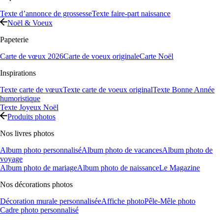
Texte d’annonce de grossesse
Texte faire-part naissance
Noël & Voeux
Papeterie
Carte de vœux 2026
Carte de voeux originale
Carte Noël
Inspirations
Texte carte de vœux
Texte carte de voeux original
Texte Bonne Année
humoristique
Texte Joyeux Noël
Produits photos
Nos livres photos
Album photo personnalisé
Album photo de vacances
Album photo de
voyage
Album photo de mariage
Album photo de naissance
Le Magazine
Nos décorations photos
Décoration murale personnalisée
Affiche photo
Pêle-Mêle photo
Cadre photo personnalisé