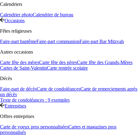
Calendriers
Calendrier photo
Calendrier de bureau
Occasions
Fêtes religieuses
Faire-part baptême
Faire-part communion
Faire-part Bar Mitzvah
Autres occasions
Carte fête des mères
Carte fête des pères
Carte fête des Grands-Mères
Cartes de Saint-Valentin
Carte rentrée scolaire
Décès
Faire-part de décès
Carte de condoléances
Carte de remerciements après
un décès
Texte de condoléances : 9 exemples
Entreprises
Offres entreprises
Carte de voeux pros personnalisées
Cartes et magazines pros
personnalisés