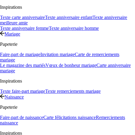
Inspirations
Texte carte anniversaire
Texte anniversaire enfant
Texte anniversaire
meilleure amie
Texte anniversaire femme
Texte anniversaire homme
Mariage
Papeterie
Faire-part de mariage
Invitation mariage
Carte de remerciements
mariage
Le magazine des mariés
Vœux de bonheur mariage
Carte anniversaire
mariage
Inspirations
Texte faire-part mariage
Texte remerciements mariage
Naissance
Papeterie
Faire-part de naissance
Carte félicitations naissance
Remerciements
naissance
Inspirations