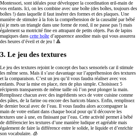
Montessori, sont idéales pour développer la coordination œil-main de
vos enfants. Ici, on les combine avec une boîte (des boîtes, toujours des
boîtes !) dans laquelle il faut insérer des formes et des plaques. Une
manière de stimuler à la fois la compréhension de la causalité par bébé
(si je mets un triangle dans une forme de rond, il ne passe pas !) mais
également sa motricité fine en attrapant de petits objets. Pas de lapins
magiques dans
cette boîte
d’apparence anodine mais qui vous assurera
des heures d’éveil et de jeu ! 🔺
3.
Le jeu des textures
Le jeu des textures rejoint le concept des bacs sensoriels car il stimule
les même sens. Mais il s’axe davantage sur l’appréhension des textures
et la comparaison. C’est un jeu qu’il vous faudra réaliser avec vos
enfants. Pour la mise en place, rien de plus simple. Choisissez 5
récipients transparents de même taille où l’on peut plonger la main.
Remplissez chacun avec des ingrédients secs de votre cuisine comme
des pâtes, de la farine ou encore des haricots blancs. Enfin, remplissez
le dernier bocal avec de l’eau. Il vous faudra alors accompagner la
main de votre enfant dans chaque bocal pour qu’il découvre les
textures une à une, en finissant par l’eau. Cette activité permet à bébé
de différencier les textures d’une manière ludique et agréable mais
également de faire la différence entre le solide, le liquide et d’enrichir
son vocabulaire. 🧊