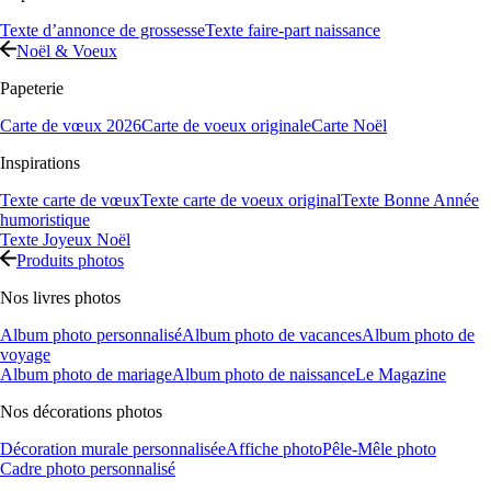
Texte d’annonce de grossesse
Texte faire-part naissance
Noël & Voeux
Papeterie
Carte de vœux 2026
Carte de voeux originale
Carte Noël
Inspirations
Texte carte de vœux
Texte carte de voeux original
Texte Bonne Année
humoristique
Texte Joyeux Noël
Produits photos
Nos livres photos
Album photo personnalisé
Album photo de vacances
Album photo de
voyage
Album photo de mariage
Album photo de naissance
Le Magazine
Nos décorations photos
Décoration murale personnalisée
Affiche photo
Pêle-Mêle photo
Cadre photo personnalisé