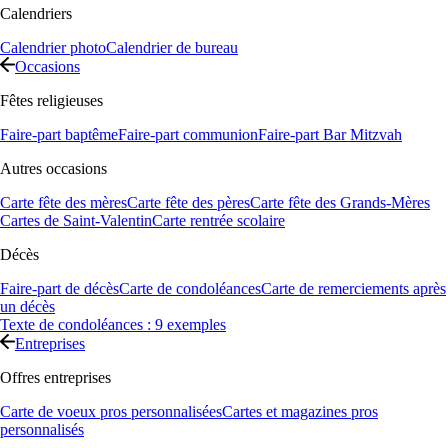
Calendriers
Calendrier photo
Calendrier de bureau
Occasions
Fêtes religieuses
Faire-part baptême
Faire-part communion
Faire-part Bar Mitzvah
Autres occasions
Carte fête des mères
Carte fête des pères
Carte fête des Grands-Mères
Cartes de Saint-Valentin
Carte rentrée scolaire
Décès
Faire-part de décès
Carte de condoléances
Carte de remerciements après
un décès
Texte de condoléances : 9 exemples
Entreprises
Offres entreprises
Carte de voeux pros personnalisées
Cartes et magazines pros
personnalisés