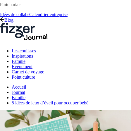
Partenariats
Idées de collabs
Calendrier entreprise
Blog
Les coulisses
Inspirations
Famille
Événement
Carnet de voyage
Point culture
Accueil
Journal
Famille
5 idées de jeux d’éveil pour occuper bébé