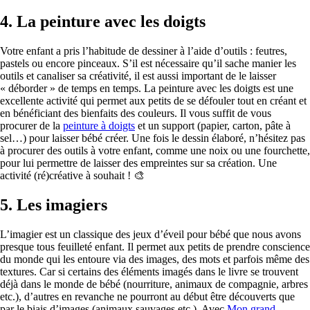
4.
La peinture avec les doigts
Votre enfant a pris l’habitude de dessiner à l’aide d’outils : feutres,
pastels ou encore pinceaux. S’il est nécessaire qu’il sache manier les
outils et canaliser sa créativité, il est aussi important de le laisser
« déborder » de temps en temps. La peinture avec les doigts est une
excellente activité qui permet aux petits de se défouler tout en créant et
en bénéficiant des bienfaits des couleurs. Il vous suffit de vous
procurer de la
peinture à doigts
et un support (papier, carton, pâte à
sel…) pour laisser bébé créer. Une fois le dessin élaboré, n’hésitez pas
à procurer des outils à votre enfant, comme une noix ou une fourchette,
pour lui permettre de laisser des empreintes sur sa création. Une
activité (ré)créative à souhait ! 🎨
5.
Les imagiers
L’imagier est un classique des jeux d’éveil pour bébé que nous avons
presque tous feuilleté enfant. Il permet aux petits de prendre conscience
du monde qui les entoure via des images, des mots et parfois même des
textures. Car si certains des éléments imagés dans le livre se trouvent
déjà dans le monde de bébé (nourriture, animaux de compagnie, arbres
etc.), d’autres en revanche ne pourront au début être découverts que
par le biais d’images (animaux sauvages etc.). Avec
Mon grand