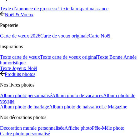
Texte d’annonce de grossesse
Texte faire-part naissance
Noël & Voeux
Papeterie
Carte de vœux 2026
Carte de voeux originale
Carte Noël
Inspirations
Texte carte de vœux
Texte carte de voeux original
Texte Bonne Année
humoristique
Texte Joyeux Noël
Produits photos
Nos livres photos
Album photo personnalisé
Album photo de vacances
Album photo de
voyage
Album photo de mariage
Album photo de naissance
Le Magazine
Nos décorations photos
Décoration murale personnalisée
Affiche photo
Pêle-Mêle photo
Cadre photo personnalisé