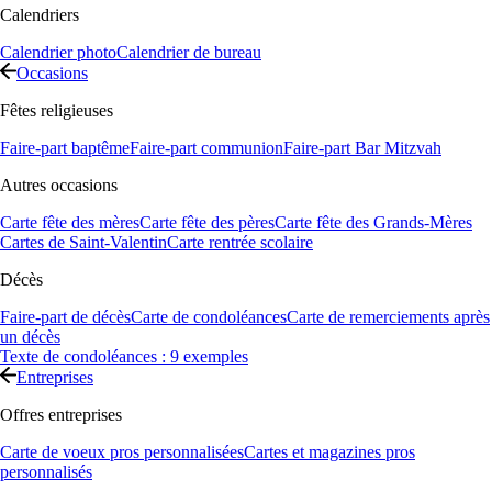
Calendriers
Calendrier photo
Calendrier de bureau
Occasions
Fêtes religieuses
Faire-part baptême
Faire-part communion
Faire-part Bar Mitzvah
Autres occasions
Carte fête des mères
Carte fête des pères
Carte fête des Grands-Mères
Cartes de Saint-Valentin
Carte rentrée scolaire
Décès
Faire-part de décès
Carte de condoléances
Carte de remerciements après
un décès
Texte de condoléances : 9 exemples
Entreprises
Offres entreprises
Carte de voeux pros personnalisées
Cartes et magazines pros
personnalisés