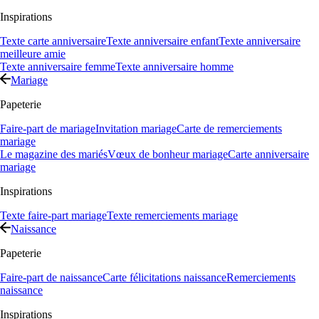
Inspirations
Texte carte anniversaire
Texte anniversaire enfant
Texte anniversaire
meilleure amie
Texte anniversaire femme
Texte anniversaire homme
Mariage
Papeterie
Faire-part de mariage
Invitation mariage
Carte de remerciements
mariage
Le magazine des mariés
Vœux de bonheur mariage
Carte anniversaire
mariage
Inspirations
Texte faire-part mariage
Texte remerciements mariage
Naissance
Papeterie
Faire-part de naissance
Carte félicitations naissance
Remerciements
naissance
Inspirations