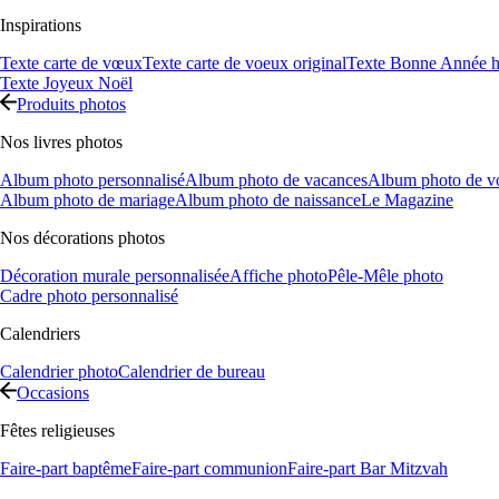
Inspirations
Texte carte de vœux
Texte carte de voeux original
Texte Bonne Année h
Texte Joyeux Noël
Produits photos
Nos livres photos
Album photo personnalisé
Album photo de vacances
Album photo de v
Album photo de mariage
Album photo de naissance
Le Magazine
Nos décorations photos
Décoration murale personnalisée
Affiche photo
Pêle-Mêle photo
Cadre photo personnalisé
Calendriers
Calendrier photo
Calendrier de bureau
Occasions
Fêtes religieuses
Faire-part baptême
Faire-part communion
Faire-part Bar Mitzvah