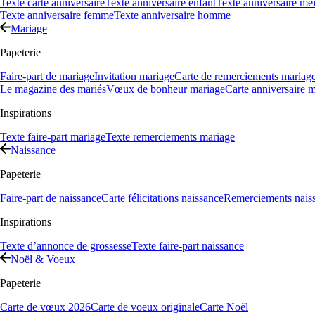
Texte carte anniversaire
Texte anniversaire enfant
Texte anniversaire mei
Texte anniversaire femme
Texte anniversaire homme
Mariage
Papeterie
Faire-part de mariage
Invitation mariage
Carte de remerciements mariag
Le magazine des mariés
Vœux de bonheur mariage
Carte anniversaire 
Inspirations
Texte faire-part mariage
Texte remerciements mariage
Naissance
Papeterie
Faire-part de naissance
Carte félicitations naissance
Remerciements nais
Inspirations
Texte d’annonce de grossesse
Texte faire-part naissance
Noël & Voeux
Papeterie
Carte de vœux 2026
Carte de voeux originale
Carte Noël