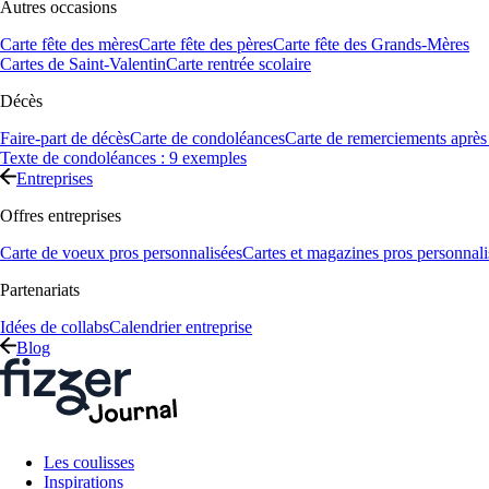
Autres occasions
Carte fête des mères
Carte fête des pères
Carte fête des Grands-Mères
Cartes de Saint-Valentin
Carte rentrée scolaire
Décès
Faire-part de décès
Carte de condoléances
Carte de remerciements après
Texte de condoléances : 9 exemples
Entreprises
Offres entreprises
Carte de voeux pros personnalisées
Cartes et magazines pros personnali
Partenariats
Idées de collabs
Calendrier entreprise
Blog
Les coulisses
Inspirations