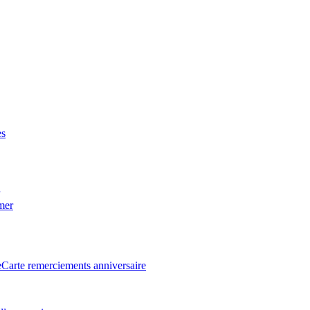
es
 mer
e
Carte remerciements anniversaire