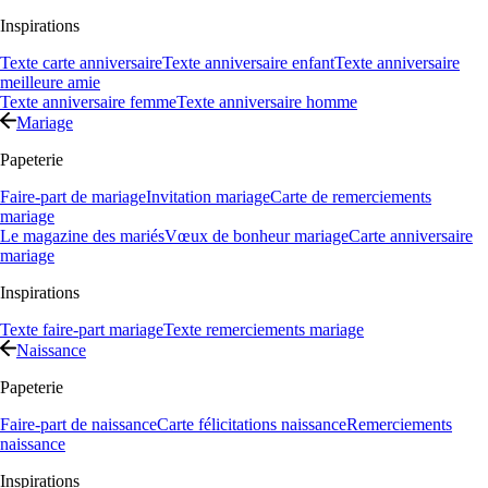
Inspirations
Texte carte anniversaire
Texte anniversaire enfant
Texte anniversaire
meilleure amie
Texte anniversaire femme
Texte anniversaire homme
Mariage
Papeterie
Faire-part de mariage
Invitation mariage
Carte de remerciements
mariage
Le magazine des mariés
Vœux de bonheur mariage
Carte anniversaire
mariage
Inspirations
Texte faire-part mariage
Texte remerciements mariage
Naissance
Papeterie
Faire-part de naissance
Carte félicitations naissance
Remerciements
naissance
Inspirations