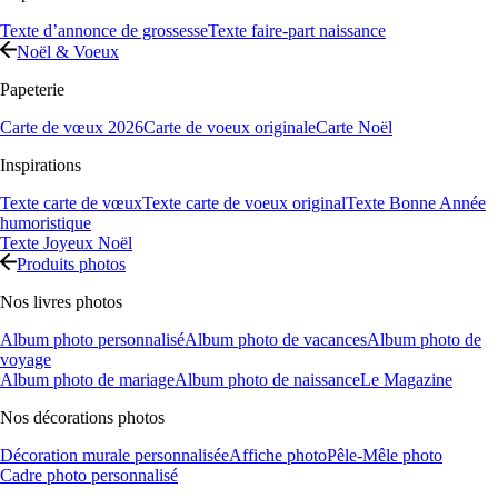
Texte d’annonce de grossesse
Texte faire-part naissance
Noël & Voeux
Papeterie
Carte de vœux 2026
Carte de voeux originale
Carte Noël
Inspirations
Texte carte de vœux
Texte carte de voeux original
Texte Bonne Année
humoristique
Texte Joyeux Noël
Produits photos
Nos livres photos
Album photo personnalisé
Album photo de vacances
Album photo de
voyage
Album photo de mariage
Album photo de naissance
Le Magazine
Nos décorations photos
Décoration murale personnalisée
Affiche photo
Pêle-Mêle photo
Cadre photo personnalisé