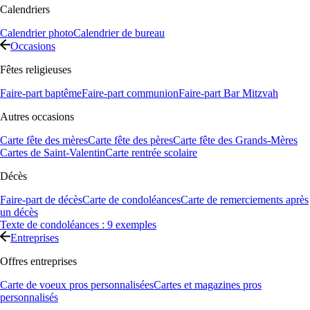
Calendriers
Calendrier photo
Calendrier de bureau
Occasions
Fêtes religieuses
Faire-part baptême
Faire-part communion
Faire-part Bar Mitzvah
Autres occasions
Carte fête des mères
Carte fête des pères
Carte fête des Grands-Mères
Cartes de Saint-Valentin
Carte rentrée scolaire
Décès
Faire-part de décès
Carte de condoléances
Carte de remerciements après
un décès
Texte de condoléances : 9 exemples
Entreprises
Offres entreprises
Carte de voeux pros personnalisées
Cartes et magazines pros
personnalisés