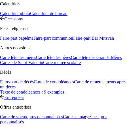
Calendriers
Calendrier photo
Calendrier de bureau
Occasions
Fêtes religieuses
Faire-part baptême
Faire-part communion
Faire-part Bar Mitzvah
Autres occasions
Carte fête des mères
Carte fête des pères
Carte fête des Grands-Mères
Cartes de Saint-Valentin
Carte rentrée scolaire
Décès
Faire-part de décès
Carte de condoléances
Carte de remerciements après
un décès
Texte de condoléances : 9 exemples
Entreprises
Offres entreprises
Carte de voeux pros personnalisées
Cartes et magazines pros
personnalisés