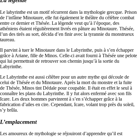
La légende
Le labyrinthe est un motif récurrent dans la mythologie grecque. Prison
de l’infâme Minotaure, elle fut également le théâtre du célèbre combat
entre ce dernier et Thésée. La légende veut qu’à l’époque, des
athéniens étaient régulièrement livrés en pâture au Minotaure. Thésée,
l’un des tirés au sort, décida d’en finir avec la tyrannie du monstrueux
taureau.
Il parvint à tuer le Minotaure dans le Labyrinthe, puis à s’en échapper
grâce à Ariane, fille de Minos. Celle-ci avait fourni à Thésée une pelote
qui lui permettrait de retrouver son chemin jusqu’à la sortie du
Labyrinthe.
Le Labyrinthe est aussi célèbre pour un autre mythe qui découle de
celui de Thésée et du Minotaure. Après la mort du monstre et la fuite
de Thésée, Minos tint Dédale pour coupable. Il était en effet le seul à
connaître les plans du Labyrinthe. Il y fut alors enfermé avec son fils
Icare. Les deux hommes parvinrent à s’en s’échapper grâce à la
fabrication d’ailes en cire. Cependant, Icare, volant trop près du soleil,
s’y brûla.
L’emplacement
Les amoureux de mythologie se réjouiront d’apprendre qu’il est