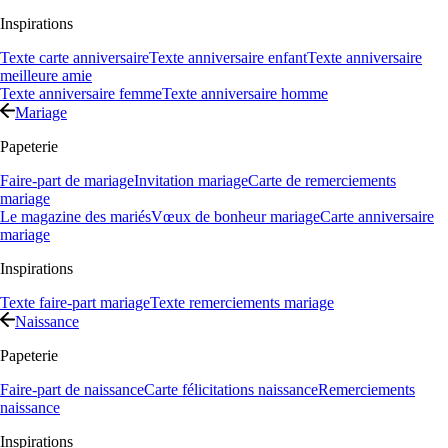
Inspirations
Texte carte anniversaire
Texte anniversaire enfant
Texte anniversaire
meilleure amie
Texte anniversaire femme
Texte anniversaire homme
Mariage
Papeterie
Faire-part de mariage
Invitation mariage
Carte de remerciements
mariage
Le magazine des mariés
Vœux de bonheur mariage
Carte anniversaire
mariage
Inspirations
Texte faire-part mariage
Texte remerciements mariage
Naissance
Papeterie
Faire-part de naissance
Carte félicitations naissance
Remerciements
naissance
Inspirations