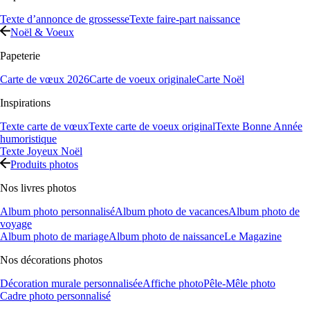
Texte d’annonce de grossesse
Texte faire-part naissance
Noël & Voeux
Papeterie
Carte de vœux 2026
Carte de voeux originale
Carte Noël
Inspirations
Texte carte de vœux
Texte carte de voeux original
Texte Bonne Année
humoristique
Texte Joyeux Noël
Produits photos
Nos livres photos
Album photo personnalisé
Album photo de vacances
Album photo de
voyage
Album photo de mariage
Album photo de naissance
Le Magazine
Nos décorations photos
Décoration murale personnalisée
Affiche photo
Pêle-Mêle photo
Cadre photo personnalisé