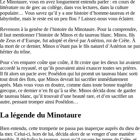
Le Minotaure, vous en avez longuement entendu parler : en cours de
littérature ou de grec au collège, dans vos lectures, dans la culture
populaire… Vous savez qu’il y a une histoire d’homme-taureau et de
labyrinthe, mais le reste est un peu flou ? Laissez-nous vous éclairer.
Revenons à la genèse de l’histoire du Minotaure. Pour la comprendre,
il faut mentionner l’histoire de Minos et du taureau blanc. Minos, fils
de Zeus et d’Europe, fut adopté et élevé par Astérion, roi de Crète. À
la mort de ce dernier, Minos n’étant pas le fils naturel d’Astérion ne put
hériter du trône.
Pour s’en emparer coûte que coûte, il fit croire que les dieux lui avaient
accordé la royauté, et qu’ils pouvaient ainsi exaucer toutes ses prières.
Il fit alors un pacte avec Poséidon qui lui promit un taureau blanc sorti
tout droit des flots, que Minos devrait lui sacrifier immédiatement
après. Mais vous vous en doutez, comme dans toute bonne tragédie
grecque, ce dernier n’en fit qu’à sa tête. Minos décida donc de garder
le taureau blanc, qu’il trouvait d’une beauté rare, et d’en sacrifier un
autre, pensant tromper ainsi Poséidon…
La légende du Minotaure
Bien entendu, cette tromperie ne passa pas inaperçue auprès du dieu de
la mer. Celui-ci, hors de lui, décida alors de se venger d’une manière
terrible. Il déchaîna le taureau, pour qu’il ravage les terres de Crète, et