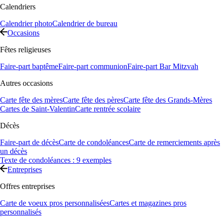
Calendriers
Calendrier photo
Calendrier de bureau
Occasions
Fêtes religieuses
Faire-part baptême
Faire-part communion
Faire-part Bar Mitzvah
Autres occasions
Carte fête des mères
Carte fête des pères
Carte fête des Grands-Mères
Cartes de Saint-Valentin
Carte rentrée scolaire
Décès
Faire-part de décès
Carte de condoléances
Carte de remerciements après
un décès
Texte de condoléances : 9 exemples
Entreprises
Offres entreprises
Carte de voeux pros personnalisées
Cartes et magazines pros
personnalisés