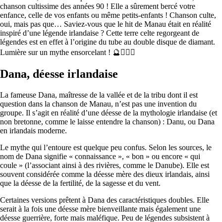
chanson cultissime des années 90 ! Elle a sûrement bercé votre
enfance, celle de vos enfants ou même petits-enfants ! Chanson culte,
oui, mais pas que… Saviez-vous que le hit de Manau était en réalité
inspiré d’une légende irlandaise ? Cette terre celte regorgeant de
légendes est en effet à l’origine du tube au double disque de diamant.
Lumière sur un mythe ensorcelant ! 🔮🧝🏻‍♂️
Dana, déesse irlandaise
La fameuse Dana, maîtresse de la vallée et de la tribu dont il est
question dans la chanson de Manau, n’est pas une invention du
groupe. Il s’agit en réalité d’une déesse de la mythologie irlandaise (et
non bretonne, comme le laisse entendre la chanson) : Danu, ou Dana
en irlandais moderne.
Le mythe qui l’entoure est quelque peu confus. Selon les sources, le
nom de Dana signifie « connaissance », « bon » ou encore « qui
coule » (l’associant ainsi à des rivières, comme le Danube). Elle est
souvent considérée comme la déesse mère des dieux irlandais, ainsi
que la déesse de la fertilité, de la sagesse et du vent.
Certaines versions prêtent à Dana des caractéristiques doubles. Elle
serait à la fois une déesse mère bienveillante mais également une
déesse guerrière, forte mais maléfique. Peu de légendes subsistent à