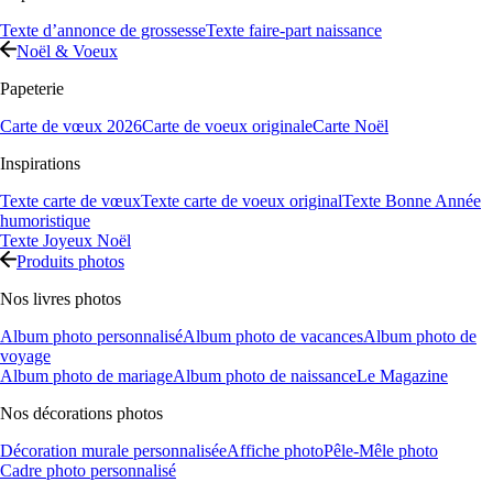
Texte d’annonce de grossesse
Texte faire-part naissance
Noël & Voeux
Papeterie
Carte de vœux 2026
Carte de voeux originale
Carte Noël
Inspirations
Texte carte de vœux
Texte carte de voeux original
Texte Bonne Année
humoristique
Texte Joyeux Noël
Produits photos
Nos livres photos
Album photo personnalisé
Album photo de vacances
Album photo de
voyage
Album photo de mariage
Album photo de naissance
Le Magazine
Nos décorations photos
Décoration murale personnalisée
Affiche photo
Pêle-Mêle photo
Cadre photo personnalisé