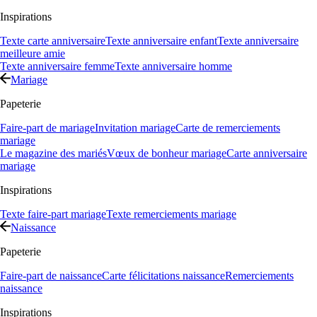
Inspirations
Texte carte anniversaire
Texte anniversaire enfant
Texte anniversaire
meilleure amie
Texte anniversaire femme
Texte anniversaire homme
Mariage
Papeterie
Faire-part de mariage
Invitation mariage
Carte de remerciements
mariage
Le magazine des mariés
Vœux de bonheur mariage
Carte anniversaire
mariage
Inspirations
Texte faire-part mariage
Texte remerciements mariage
Naissance
Papeterie
Faire-part de naissance
Carte félicitations naissance
Remerciements
naissance
Inspirations