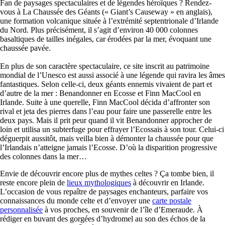
Fan de paysages spectaculaires et de légendes héroïques ? Rendez-
vous à La Chaussée des Géants (« Giant’s Causeway » en anglais),
une formation volcanique située à l’extrémité septentrionale d’Irlande
du Nord. Plus précisément, il s’agit d’environ 40 000 colonnes
basaltiques de tailles inégales, car érodées par la mer, évoquant une
chaussée pavée.
En plus de son caractère spectaculaire, ce site inscrit au patrimoine
mondial de l’Unesco est aussi associé à une légende qui ravira les âmes
fantastiques. Selon celle-ci, deux géants ennemis vivaient de part et
d’autre de la mer : Benandonner en Ecosse et Finn MacCool en
Irlande. Suite à une querelle, Finn MacCool décida d’affronter son
rival et jeta des pierres dans l’eau pour faire une passerelle entre les
deux pays. Mais il prit peur quand il vit Benandonner approcher de
loin et utilisa un subterfuge pour effrayer l’Ecossais à son tour. Celui-ci
déguerpit aussitôt, mais veilla bien à démonter la chaussée pour que
l’Irlandais n’atteigne jamais l’Ecosse. D’où la disparition progressive
des colonnes dans la mer…
Envie de découvrir encore plus de mythes celtes ? Ça tombe bien, il
reste encore plein de
lieux mythologiques
à découvrir en Irlande.
L’occasion de vous repaître de paysages enchanteurs, parfaire vos
connaissances du monde celte et d’envoyer une
carte postale
personnalisée
à vos proches, en souvenir de l’île d’Emeraude. À
rédiger en buvant des gorgées d’hydromel au son des échos de la