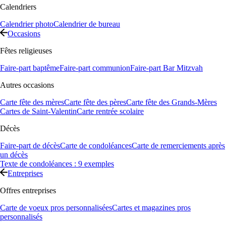
Calendriers
Calendrier photo
Calendrier de bureau
Occasions
Fêtes religieuses
Faire-part baptême
Faire-part communion
Faire-part Bar Mitzvah
Autres occasions
Carte fête des mères
Carte fête des pères
Carte fête des Grands-Mères
Cartes de Saint-Valentin
Carte rentrée scolaire
Décès
Faire-part de décès
Carte de condoléances
Carte de remerciements après
un décès
Texte de condoléances : 9 exemples
Entreprises
Offres entreprises
Carte de voeux pros personnalisées
Cartes et magazines pros
personnalisés