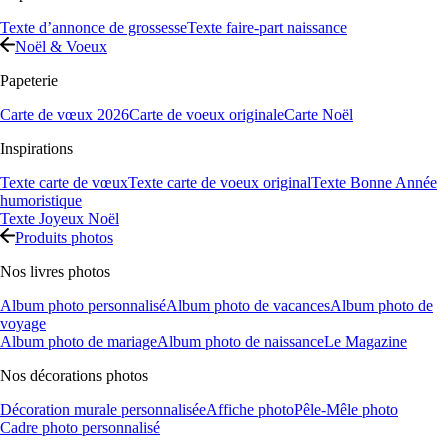
Texte d’annonce de grossesse
Texte faire-part naissance
Noël & Voeux
Papeterie
Carte de vœux 2026
Carte de voeux originale
Carte Noël
Inspirations
Texte carte de vœux
Texte carte de voeux original
Texte Bonne Année
humoristique
Texte Joyeux Noël
Produits photos
Nos livres photos
Album photo personnalisé
Album photo de vacances
Album photo de
voyage
Album photo de mariage
Album photo de naissance
Le Magazine
Nos décorations photos
Décoration murale personnalisée
Affiche photo
Pêle-Mêle photo
Cadre photo personnalisé