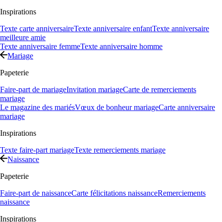
Inspirations
Texte carte anniversaire
Texte anniversaire enfant
Texte anniversaire
meilleure amie
Texte anniversaire femme
Texte anniversaire homme
Mariage
Papeterie
Faire-part de mariage
Invitation mariage
Carte de remerciements
mariage
Le magazine des mariés
Vœux de bonheur mariage
Carte anniversaire
mariage
Inspirations
Texte faire-part mariage
Texte remerciements mariage
Naissance
Papeterie
Faire-part de naissance
Carte félicitations naissance
Remerciements
naissance
Inspirations