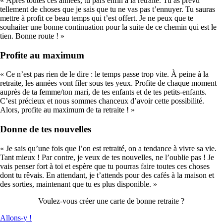
« Après toutes ces années, tu pars enfin à la retraite. Tu as prévu
tellement de choses que je sais que tu ne vas pas t’ennuyer. Tu sauras
mettre à profit ce beau temps qui t’est offert. Je ne peux que te
souhaiter une bonne continuation pour la suite de ce chemin qui est le
tien. Bonne route ! »
Profite au maximum
« Ce n’est pas rien de le dire : le temps passe trop vite. À peine à la
retraite, les années vont filer sous tes yeux. Profite de chaque moment
auprès de ta femme/ton mari, de tes enfants et de tes petits-enfants.
C’est précieux et nous sommes chanceux d’avoir cette possibilité.
Alors, profite au maximum de ta retraite ! »
Donne de tes nouvelles
« Je sais qu’une fois que l’on est retraité, on a tendance à vivre sa vie.
Tant mieux ! Par contre, je veux de tes nouvelles, ne l’oublie pas ! Je
vais penser fort à toi et espère que tu pourras faire toutes ces choses
dont tu rêvais. En attendant, je t’attends pour des cafés à la maison et
des sorties, maintenant que tu es plus disponible. »
Voulez-vous créer une carte de bonne retraite ?
Allons-y !