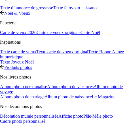
Texte d’annonce de grossesse
Texte faire-part naissance
Noël & Voeux
Papeterie
Carte de vœux 2026
Carte de voeux originale
Carte Noël
Inspirations
Texte carte de vœux
Texte carte de voeux original
Texte Bonne Année
humoristique
Texte Joyeux Noël
Produits photos
Nos livres photos
Album photo personnalisé
Album photo de vacances
Album photo de
voyage
Album photo de mariage
Album photo de naissance
Le Magazine
Nos décorations photos
Décoration murale personnalisée
Affiche photo
Pêle-Mêle photo
Cadre photo personnalisé