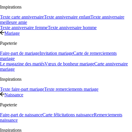
Inspirations
Texte carte anniversaire
Texte anniversaire enfant
Texte anniversaire
meilleure amie
Texte anniversaire femme
Texte anniversaire homme
Mariage
Papeterie
Faire-part de mariage
Invitation mariage
Carte de remerciements
mariage
Le magazine des mariés
Vœux de bonheur mariage
Carte anniversaire
mariage
Inspirations
Texte faire-part mariage
Texte remerciements mariage
Naissance
Papeterie
Faire-part de naissance
Carte félicitations naissance
Remerciements
naissance
Inspirations