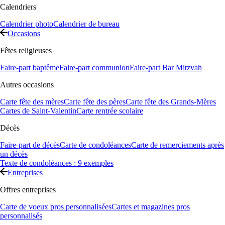
Calendriers
Calendrier photo
Calendrier de bureau
Occasions
Fêtes religieuses
Faire-part baptême
Faire-part communion
Faire-part Bar Mitzvah
Autres occasions
Carte fête des mères
Carte fête des pères
Carte fête des Grands-Mères
Cartes de Saint-Valentin
Carte rentrée scolaire
Décès
Faire-part de décès
Carte de condoléances
Carte de remerciements après
un décès
Texte de condoléances : 9 exemples
Entreprises
Offres entreprises
Carte de voeux pros personnalisées
Cartes et magazines pros
personnalisés