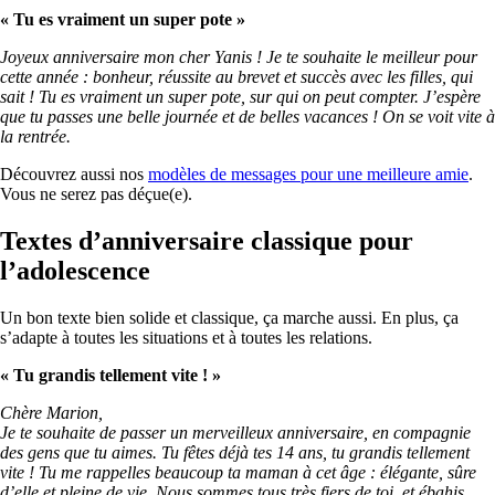
«
Tu es vraiment un super pote »
Joyeux anniversaire mon cher Yanis ! Je te souhaite le meilleur pour
cette année : bonheur, réussite au brevet et succès avec les filles, qui
sait ! Tu es vraiment un super pote, sur qui on peut compter. J’espère
que tu passes une belle journée et de belles vacances ! On se voit vite à
la rentrée.
Découvrez aussi nos
modèles de messages pour une meilleure amie
.
Vous ne serez pas déçue(e).
Textes d’anniversaire classique pour
l’adolescence
Un bon texte bien solide et classique, ça marche aussi. En plus, ça
s’adapte à toutes les situations et à toutes les relations.
« Tu grandis tellement vite ! »
Chère Marion,
Je te souhaite de passer un merveilleux anniversaire, en compagnie
des gens que tu aimes. Tu fêtes déjà tes 14 ans, tu grandis tellement
vite ! Tu me rappelles beaucoup ta maman à cet âge : élégante, sûre
d’elle et pleine de vie. Nous sommes tous très fiers de toi, et ébahis