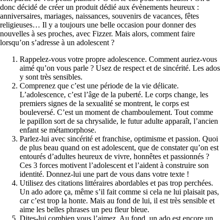
donc décidé de créer un produit dédié aux évènements heureux :
anniversaires, mariages, naissances, souvenirs de vacances, fêtes
religieuses… Il y a toujours une belle occasion pour donner des
nouvelles à ses proches, avec Fizzer. Mais alors, comment faire
lorsqu’on s’adresse à un adolescent ?
Rappelez-vous votre propre adolescence. Comment auriez-vous
aimé qu’on vous parle ? Usez de respect et de sincérité. Les ados
y sont très sensibles.
Comprenez que c’est une période de la vie délicate.
L’adolescence, c’est l’âge de la puberté. Le corps change, les
premiers signes de la sexualité se montrent, le corps est
bouleversé. C’est un moment de chamboulement. Tout comme
le papillon sort de sa chrysalide, le futur adulte apparaît, l’ancien
enfant se métamorphose.
Parlez-lui avec sincérité et franchise, optimisme et passion. Quoi
de plus beau quand on est adolescent, que de constater qu’on est
entourés d’adultes heureux de vivre, honnêtes et passionnés ?
Ces 3 forces motivent l’adolescent et l’aident à construire son
identité. Donnez-lui une part de vous dans votre texte !
Utilisez des citations littéraires abordables et pas trop perchées.
Un ado adore ça, même s’il fait comme si cela ne lui plaisait pas,
car c’est trop la honte. Mais au fond de lui, il est très sensible et
aime les belles phrases un peu fleur bleue.
Dites-lui combien vous l’aimez. Au fond, un ado est encore un