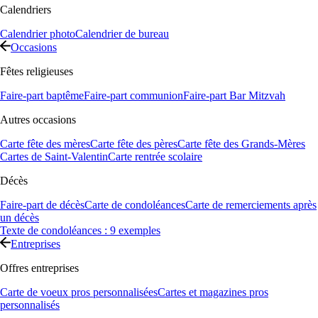
Calendriers
Calendrier photo
Calendrier de bureau
Occasions
Fêtes religieuses
Faire-part baptême
Faire-part communion
Faire-part Bar Mitzvah
Autres occasions
Carte fête des mères
Carte fête des pères
Carte fête des Grands-Mères
Cartes de Saint-Valentin
Carte rentrée scolaire
Décès
Faire-part de décès
Carte de condoléances
Carte de remerciements après
un décès
Texte de condoléances : 9 exemples
Entreprises
Offres entreprises
Carte de voeux pros personnalisées
Cartes et magazines pros
personnalisés