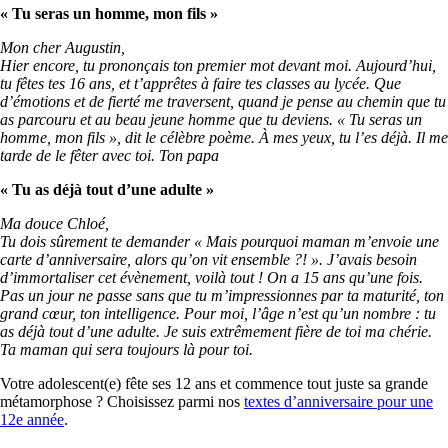
« Tu seras un homme, mon fils »
Mon cher Augustin,
Hier encore, tu prononçais ton premier mot devant moi. Aujourd’hui,
tu fêtes tes 16 ans, et t’apprêtes à faire tes classes au lycée. Que
d’émotions et de fierté me traversent, quand je pense au chemin que tu
as parcouru et au beau jeune homme que tu deviens. « Tu seras un
homme, mon fils », dit le célèbre poème. À mes yeux, tu l’es déjà. Il me
tarde de le fêter avec toi. Ton papa
« Tu as déjà tout d’une adulte »
Ma douce Chloé,
Tu dois sûrement te demander « Mais pourquoi maman m’envoie une
carte d’anniversaire, alors qu’on vit ensemble ?! ». J’avais besoin
d’immortaliser cet évènement, voilà tout ! On a 15 ans qu’une fois.
Pas un jour ne passe sans que tu m’impressionnes par ta maturité, ton
grand cœur, ton intelligence. Pour moi, l’âge n’est qu’un nombre : tu
as déjà tout d’une adulte. Je suis extrêmement fière de toi ma chérie.
Ta maman qui sera toujours là pour toi.
Votre adolescent(e) fête ses 12 ans et commence tout juste sa grande
métamorphose ? Choisissez parmi nos
textes d’anniversaire pour une
12e année
.