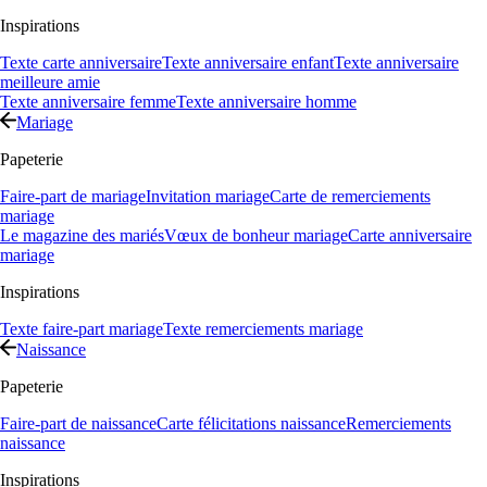
Inspirations
Texte carte anniversaire
Texte anniversaire enfant
Texte anniversaire
meilleure amie
Texte anniversaire femme
Texte anniversaire homme
Mariage
Papeterie
Faire-part de mariage
Invitation mariage
Carte de remerciements
mariage
Le magazine des mariés
Vœux de bonheur mariage
Carte anniversaire
mariage
Inspirations
Texte faire-part mariage
Texte remerciements mariage
Naissance
Papeterie
Faire-part de naissance
Carte félicitations naissance
Remerciements
naissance
Inspirations