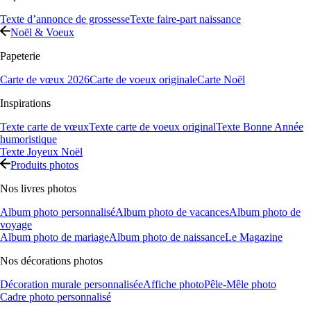
Texte d’annonce de grossesse
Texte faire-part naissance
Noël & Voeux
Papeterie
Carte de vœux 2026
Carte de voeux originale
Carte Noël
Inspirations
Texte carte de vœux
Texte carte de voeux original
Texte Bonne Année
humoristique
Texte Joyeux Noël
Produits photos
Nos livres photos
Album photo personnalisé
Album photo de vacances
Album photo de
voyage
Album photo de mariage
Album photo de naissance
Le Magazine
Nos décorations photos
Décoration murale personnalisée
Affiche photo
Pêle-Mêle photo
Cadre photo personnalisé