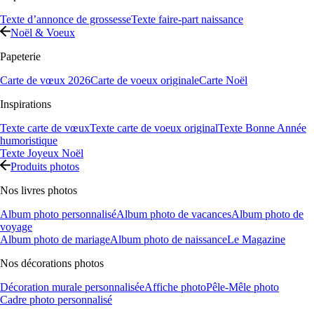
Texte d’annonce de grossesse
Texte faire-part naissance
Noël & Voeux
Papeterie
Carte de vœux 2026
Carte de voeux originale
Carte Noël
Inspirations
Texte carte de vœux
Texte carte de voeux original
Texte Bonne Année
humoristique
Texte Joyeux Noël
Produits photos
Nos livres photos
Album photo personnalisé
Album photo de vacances
Album photo de
voyage
Album photo de mariage
Album photo de naissance
Le Magazine
Nos décorations photos
Décoration murale personnalisée
Affiche photo
Pêle-Mêle photo
Cadre photo personnalisé