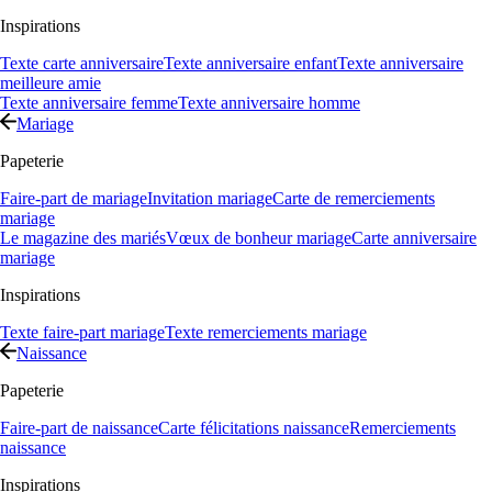
Inspirations
Texte carte anniversaire
Texte anniversaire enfant
Texte anniversaire
meilleure amie
Texte anniversaire femme
Texte anniversaire homme
Mariage
Papeterie
Faire-part de mariage
Invitation mariage
Carte de remerciements
mariage
Le magazine des mariés
Vœux de bonheur mariage
Carte anniversaire
mariage
Inspirations
Texte faire-part mariage
Texte remerciements mariage
Naissance
Papeterie
Faire-part de naissance
Carte félicitations naissance
Remerciements
naissance
Inspirations