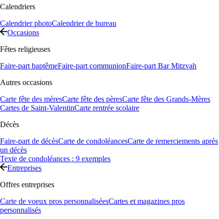
Calendriers
Calendrier photo
Calendrier de bureau
Occasions
Fêtes religieuses
Faire-part baptême
Faire-part communion
Faire-part Bar Mitzvah
Autres occasions
Carte fête des mères
Carte fête des pères
Carte fête des Grands-Mères
Cartes de Saint-Valentin
Carte rentrée scolaire
Décès
Faire-part de décès
Carte de condoléances
Carte de remerciements après
un décès
Texte de condoléances : 9 exemples
Entreprises
Offres entreprises
Carte de voeux pros personnalisées
Cartes et magazines pros
personnalisés